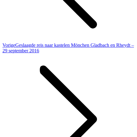
Vorig
Vorige
Geslaagde reis naar kastelen Mönchen Gladbach en Rheydt –
bericht
29 september 2016