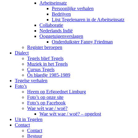
Arbeitseinsatz
Persoonlijke verhalen
Bedrijven
Lijst Tegelenaren in de Arbeitseinsatz
Collaboratie
Nederlands Indië
Ooggetuigenverslagen
Onderduikster Fanny Friedman
Register beroepen
Dialect
Tegels blief Tegels
Muziek in het Tegels
Cursus Tegels
Ôs blaedje 1985-1989
Tegelse verhalen
Foto’s
Heem op Erfgoednet Limburg
Foto’s op onze site
Foto’s op Facebook
Wae wèt wae / woë?
Wae wèt wae / woë? – opgelost
Uit in Tegelen
Contact
Contact
Bestuur