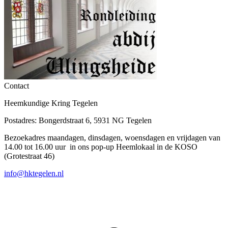
Contact
Heemkundige Kring Tegelen
Postadres: Bongerdstraat 6, 5931 NG Tegelen
Bezoekadres maandagen, dinsdagen, woensdagen en vrijdagen van
14.00 tot 16.00 uur in ons pop-up Heemlokaal in de KOSO
(Grotestraat 46)
info@hktegelen.nl
T
n
b