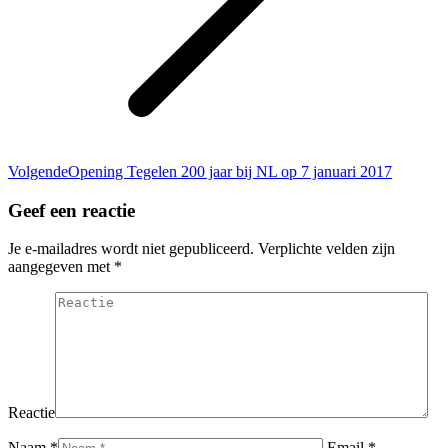
Volgend
Volgende
Opening Tegelen 200 jaar bij NL op 7 januari 2017
bericht
Geef een reactie
Je e-mailadres wordt niet gepubliceerd. Verplichte velden zijn
aangegeven met
*
Reactie
Naam *
Email *