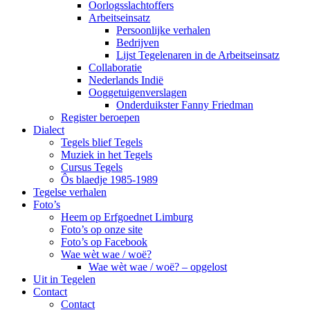
Oorlogsslachtoffers
Arbeitseinsatz
Persoonlijke verhalen
Bedrijven
Lijst Tegelenaren in de Arbeitseinsatz
Collaboratie
Nederlands Indië
Ooggetuigenverslagen
Onderduikster Fanny Friedman
Register beroepen
Dialect
Tegels blief Tegels
Muziek in het Tegels
Cursus Tegels
Ôs blaedje 1985-1989
Tegelse verhalen
Foto’s
Heem op Erfgoednet Limburg
Foto’s op onze site
Foto’s op Facebook
Wae wèt wae / woë?
Wae wèt wae / woë? – opgelost
Uit in Tegelen
Contact
Contact