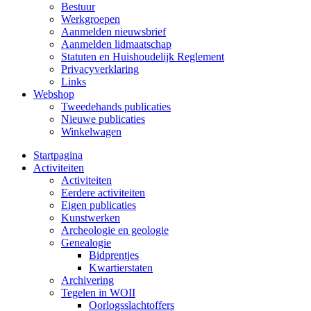
Bestuur
Werkgroepen
Aanmelden nieuwsbrief
Aanmelden lidmaatschap
Statuten en Huishoudelijk Reglement
Privacyverklaring
Links
Webshop
Tweedehands publicaties
Nieuwe publicaties
Winkelwagen
Startpagina
Activiteiten
Activiteiten
Eerdere activiteiten
Eigen publicaties
Kunstwerken
Archeologie en geologie
Genealogie
Bidprentjes
Kwartierstaten
Archivering
Tegelen in WOII
Oorlogsslachtoffers