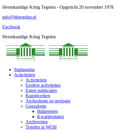
Spring
Heemkundige Kring Tegelen - Opgericht 20 november 1978
naar
info@hktegelen.nl
content
Facebook
Heemkundige Kring Tegelen
Startpagina
Activiteiten
Activiteiten
Eerdere activiteiten
Eigen publicaties
Kunstwerken
Archeologie en geologie
Genealogie
Bidprentjes
Kwartierstaten
Archivering
Tegelen in WOII