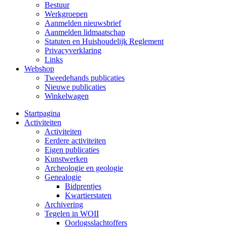
Bestuur
Werkgroepen
Aanmelden nieuwsbrief
Aanmelden lidmaatschap
Statuten en Huishoudelijk Reglement
Privacyverklaring
Links
Webshop
Tweedehands publicaties
Nieuwe publicaties
Winkelwagen
Startpagina
Activiteiten
Activiteiten
Eerdere activiteiten
Eigen publicaties
Kunstwerken
Archeologie en geologie
Genealogie
Bidprentjes
Kwartierstaten
Archivering
Tegelen in WOII
Oorlogsslachtoffers