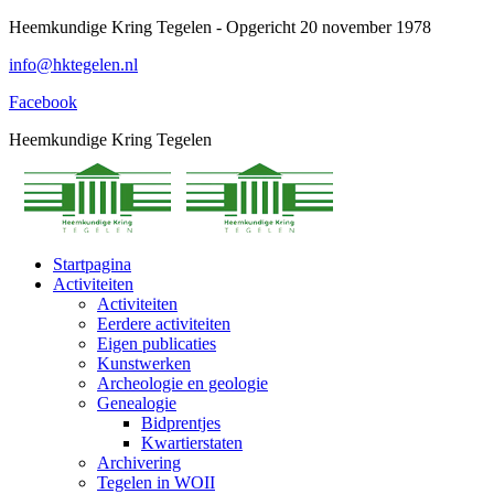
Spring
Heemkundige Kring Tegelen - Opgericht 20 november 1978
naar
info@hktegelen.nl
content
Facebook
Heemkundige Kring Tegelen
Startpagina
Activiteiten
Activiteiten
Eerdere activiteiten
Eigen publicaties
Kunstwerken
Archeologie en geologie
Genealogie
Bidprentjes
Kwartierstaten
Archivering
Tegelen in WOII