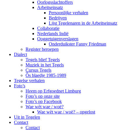
Oorlogsslachtoffers
Arbeitseinsatz
Persoonlijke verhalen
Bedrijven
Lijst Tegelenaren in de Arbeitseinsatz
Collaboratie
Nederlands Indië
Ooggetuigenverslagen
Onderduikster Fanny Friedman
Register beroepen
Dialect
Tegels blief Tegels
Muziek in het Tegels
Cursus Tegels
Ôs blaedje 1985-1989
Tegelse verhalen
Foto’s
Heem op Erfgoednet Limburg
Foto’s op onze site
Foto’s op Facebook
Wae wèt wae / woë?
Wae wèt wae / woë? – opgelost
Uit in Tegelen
Contact
Contact