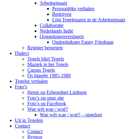
Arbeitseinsatz
Persoonlijke verhalen
Bedrijven
Lijst Tegelenaren in de Arbeitseinsatz
Collaboratie
Nederlands Indië
Ooggetuigenverslagen
Onderduikster Fanny Friedman
Register beroepen
Dialect
Tegels blief Tegels
Muziek in het Tegels
Cursus Tegels
Ôs blaedje 1985-1989
Tegelse verhalen
Foto’s
Heem op Erfgoednet Limburg
Foto’s op onze site
Foto’s op Facebook
Wae wèt wae / woë?
Wae wèt wae / woë? – opgelost
Uit in Tegelen
Contact
Contact
Bestuur