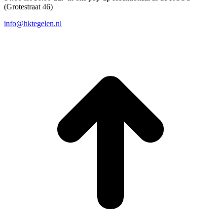
(Grotestraat 46)
info@hktegelen.nl
T
n
b