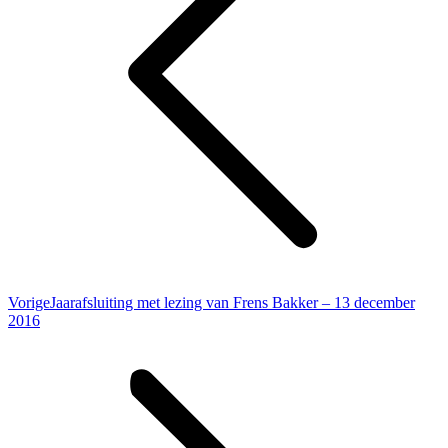
Vorig
Vorige
Jaarafsluiting met lezing van Frens Bakker – 13 december
bericht
2016