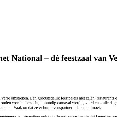
het National – dé feestzaal van V
verre omstreken. Een grootstedelijk feestpaleis met zalen, restaurants
 konden worden bezocht, uitbundig carnaval werd gevierd en – alle da
ational. Vaak omdat ze er hun levenspartner hebben ontmoet.
loos weggeworpen sigarettenpeuk door brand zwaar beschadigd werd en a