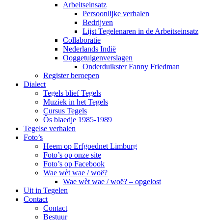
Arbeitseinsatz
Persoonlijke verhalen
Bedrijven
Lijst Tegelenaren in de Arbeitseinsatz
Collaboratie
Nederlands Indië
Ooggetuigenverslagen
Onderduikster Fanny Friedman
Register beroepen
Dialect
Tegels blief Tegels
Muziek in het Tegels
Cursus Tegels
Ôs blaedje 1985-1989
Tegelse verhalen
Foto’s
Heem op Erfgoednet Limburg
Foto’s op onze site
Foto’s op Facebook
Wae wèt wae / woë?
Wae wèt wae / woë? – opgelost
Uit in Tegelen
Contact
Contact
Bestuur