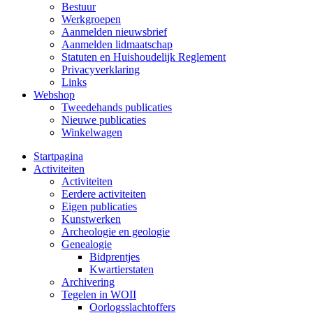
Bestuur
Werkgroepen
Aanmelden nieuwsbrief
Aanmelden lidmaatschap
Statuten en Huishoudelijk Reglement
Privacyverklaring
Links
Webshop
Tweedehands publicaties
Nieuwe publicaties
Winkelwagen
Startpagina
Activiteiten
Activiteiten
Eerdere activiteiten
Eigen publicaties
Kunstwerken
Archeologie en geologie
Genealogie
Bidprentjes
Kwartierstaten
Archivering
Tegelen in WOII
Oorlogsslachtoffers