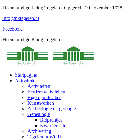
Spring
Heemkundige Kring Tegelen - Opgericht 20 november 1978
naar
info@hktegelen.nl
content
Facebook
Heemkundige Kring Tegelen
Startpagina
Activiteiten
Activiteiten
Eerdere activiteiten
Eigen publicaties
Kunstwerken
Archeologie en geologie
Genealogie
Bidprentjes
Kwartierstaten
Archivering
Tegelen in WOII