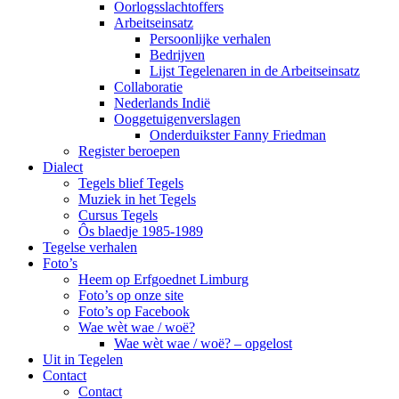
Oorlogsslachtoffers
Arbeitseinsatz
Persoonlijke verhalen
Bedrijven
Lijst Tegelenaren in de Arbeitseinsatz
Collaboratie
Nederlands Indië
Ooggetuigenverslagen
Onderduikster Fanny Friedman
Register beroepen
Dialect
Tegels blief Tegels
Muziek in het Tegels
Cursus Tegels
Ôs blaedje 1985-1989
Tegelse verhalen
Foto’s
Heem op Erfgoednet Limburg
Foto’s op onze site
Foto’s op Facebook
Wae wèt wae / woë?
Wae wèt wae / woë? – opgelost
Uit in Tegelen
Contact
Contact