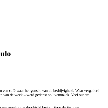
enlo
 en een café waar het gonsde van de bedrijvigheid. Waar vergaderd
gen van de week – werd gedanst op livemuziek. Veel oudere
an een wanhopige doodstrijd begon. Voor de Venlose