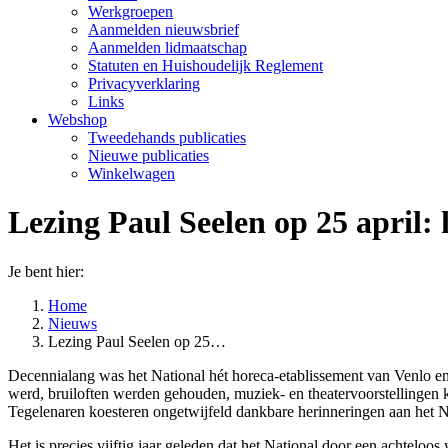
Werkgroepen
Aanmelden nieuwsbrief
Aanmelden lidmaatschap
Statuten en Huishoudelijk Reglement
Privacyverklaring
Links
Webshop
Tweedehands publicaties
Nieuwe publicaties
Winkelwagen
Lezing Paul Seelen op 25 april: 
Je bent hier:
Home
Nieuws
Lezing Paul Seelen op 25…
Decennialang was het National hét horeca-etablissement van Venlo en 
werd, bruiloften werden gehouden, muziek- en theatervoorstellingen
Tegelenaren koesteren ongetwijfeld dankbare herinneringen aan het N
Het is precies vijftig jaar geleden dat het National door een achte