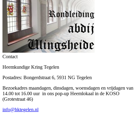
Contact
Heemkundige Kring Tegelen
Postadres: Bongerdstraat 6, 5931 NG Tegelen
Bezoekadres maandagen, dinsdagen, woensdagen en vrijdagen van
14.00 tot 16.00 uur in ons pop-up Heemlokaal in de KOSO
(Grotestraat 46)
info@hktegelen.nl
T
n
b