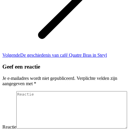
Volgend
Volgende
De geschiedenis van café Quatre Bras in Steyl
bericht
Geef een reactie
Je e-mailadres wordt niet gepubliceerd. Verplichte velden zijn
aangegeven met
*
Reactie