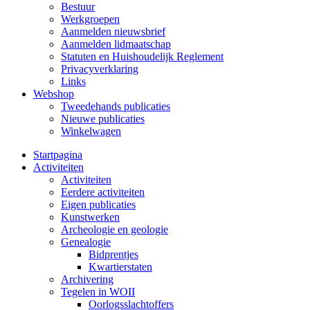
Bestuur
Werkgroepen
Aanmelden nieuwsbrief
Aanmelden lidmaatschap
Statuten en Huishoudelijk Reglement
Privacyverklaring
Links
Webshop
Tweedehands publicaties
Nieuwe publicaties
Winkelwagen
Startpagina
Activiteiten
Activiteiten
Eerdere activiteiten
Eigen publicaties
Kunstwerken
Archeologie en geologie
Genealogie
Bidprentjes
Kwartierstaten
Archivering
Tegelen in WOII
Oorlogsslachtoffers