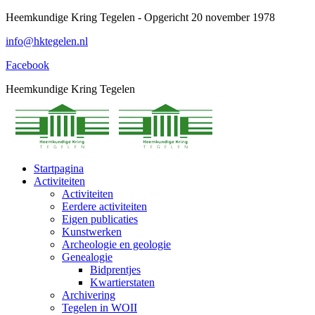
Spring
Heemkundige Kring Tegelen - Opgericht 20 november 1978
naar
info@hktegelen.nl
content
Facebook
Heemkundige Kring Tegelen
Startpagina
Activiteiten
Activiteiten
Eerdere activiteiten
Eigen publicaties
Kunstwerken
Archeologie en geologie
Genealogie
Bidprentjes
Kwartierstaten
Archivering
Tegelen in WOII