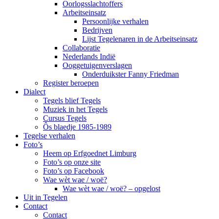
Oorlogsslachtoffers
Arbeitseinsatz
Persoonlijke verhalen
Bedrijven
Lijst Tegelenaren in de Arbeitseinsatz
Collaboratie
Nederlands Indië
Ooggetuigenverslagen
Onderduikster Fanny Friedman
Register beroepen
Dialect
Tegels blief Tegels
Muziek in het Tegels
Cursus Tegels
Ôs blaedje 1985-1989
Tegelse verhalen
Foto’s
Heem op Erfgoednet Limburg
Foto’s op onze site
Foto’s op Facebook
Wae wèt wae / woë?
Wae wèt wae / woë? – opgelost
Uit in Tegelen
Contact
Contact