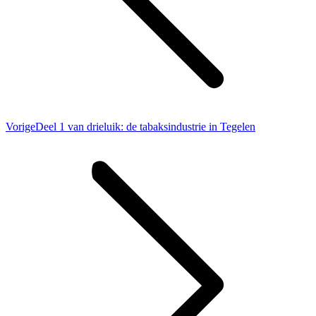
Vorig
Vorige
Deel 1 van drieluik: de tabaksindustrie in Tegelen
bericht