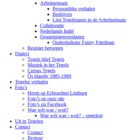
Arbeitseinsatz
Persoonlijke verhalen
Bedrijven
Lijst Tegelenaren in de Arbeitseinsatz
Collaboratie
Nederlands Indië
Ooggetuigenverslagen
Onderduikster Fanny Friedman
Register beroepen
Dialect
Tegels blief Tegels
Muziek in het Tegels
Cursus Tegels
Ôs blaedje 1985-1989
Tegelse verhalen
Foto’s
Heem op Erfgoednet Limburg
Foto’s op onze site
Foto’s op Facebook
Wae wèt wae / woë?
Wae wèt wae / woë? – opgelost
Uit in Tegelen
Contact
Contact
Bestuur