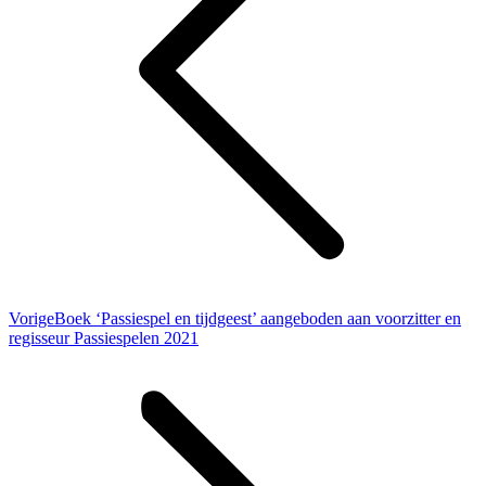
Vorig
Vorige
Boek ‘Passiespel en tijdgeest’ aangeboden aan voorzitter en
bericht
regisseur Passiespelen 2021