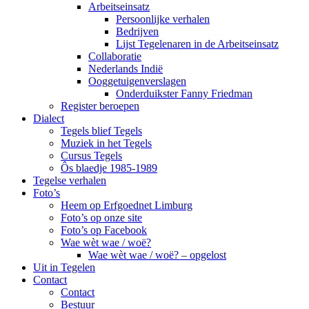
Arbeitseinsatz
Persoonlijke verhalen
Bedrijven
Lijst Tegelenaren in de Arbeitseinsatz
Collaboratie
Nederlands Indië
Ooggetuigenverslagen
Onderduikster Fanny Friedman
Register beroepen
Dialect
Tegels blief Tegels
Muziek in het Tegels
Cursus Tegels
Ôs blaedje 1985-1989
Tegelse verhalen
Foto’s
Heem op Erfgoednet Limburg
Foto’s op onze site
Foto’s op Facebook
Wae wèt wae / woë?
Wae wèt wae / woë? – opgelost
Uit in Tegelen
Contact
Contact
Bestuur