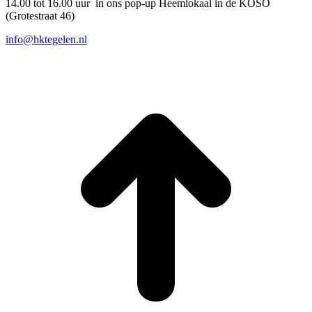
14.00 tot 16.00 uur in ons pop-up Heemlokaal in de KOSO
(Grotestraat 46)
info@hktegelen.nl
T
n
b