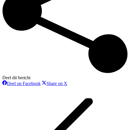
Deel dit bericht
Deel
Deel
Deel op Facebook
Share on X
op
op
Bericht
Facebook
X
navigatie