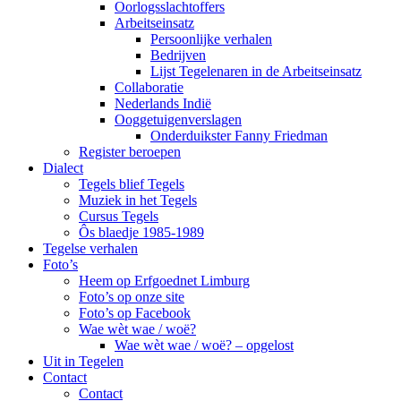
Oorlogsslachtoffers
Arbeitseinsatz
Persoonlijke verhalen
Bedrijven
Lijst Tegelenaren in de Arbeitseinsatz
Collaboratie
Nederlands Indië
Ooggetuigenverslagen
Onderduikster Fanny Friedman
Register beroepen
Dialect
Tegels blief Tegels
Muziek in het Tegels
Cursus Tegels
Ôs blaedje 1985-1989
Tegelse verhalen
Foto’s
Heem op Erfgoednet Limburg
Foto’s op onze site
Foto’s op Facebook
Wae wèt wae / woë?
Wae wèt wae / woë? – opgelost
Uit in Tegelen
Contact
Contact