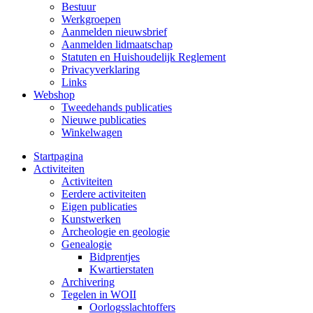
Bestuur
Werkgroepen
Aanmelden nieuwsbrief
Aanmelden lidmaatschap
Statuten en Huishoudelijk Reglement
Privacyverklaring
Links
Webshop
Tweedehands publicaties
Nieuwe publicaties
Winkelwagen
Startpagina
Activiteiten
Activiteiten
Eerdere activiteiten
Eigen publicaties
Kunstwerken
Archeologie en geologie
Genealogie
Bidprentjes
Kwartierstaten
Archivering
Tegelen in WOII
Oorlogsslachtoffers