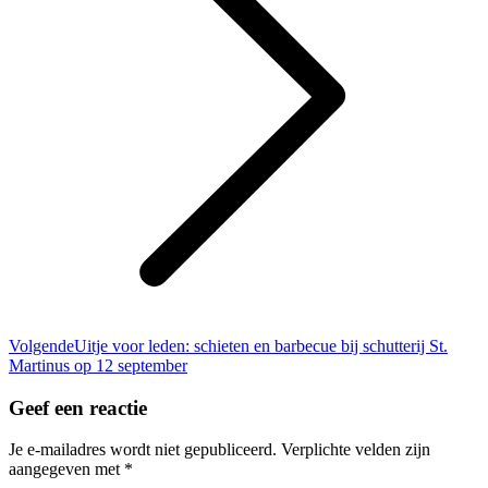
Volgend
Volgende
Uitje voor leden: schieten en barbecue bij schutterij St.
bericht
Martinus op 12 september
Geef een reactie
Je e-mailadres wordt niet gepubliceerd. Verplichte velden zijn
aangegeven met
*