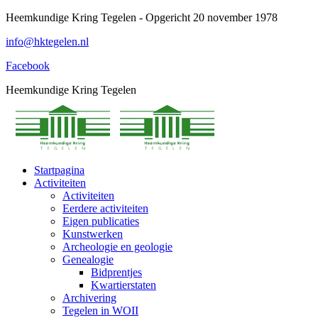
Spring
Heemkundige Kring Tegelen - Opgericht 20 november 1978
naar
info@hktegelen.nl
content
Facebook
Heemkundige Kring Tegelen
Startpagina
Activiteiten
Activiteiten
Eerdere activiteiten
Eigen publicaties
Kunstwerken
Archeologie en geologie
Genealogie
Bidprentjes
Kwartierstaten
Archivering
Tegelen in WOII