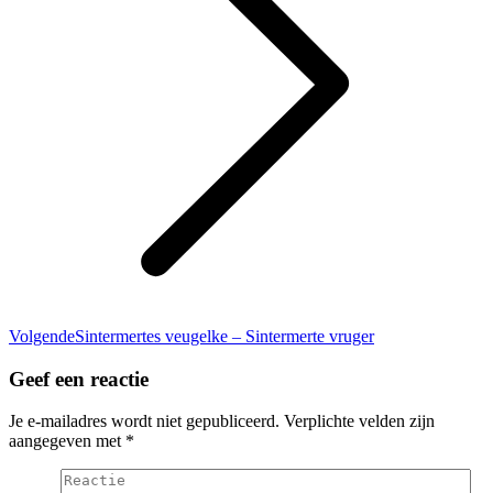
Volgend
Volgende
Sintermertes veugelke – Sintermerte vruger
bericht
Geef een reactie
Je e-mailadres wordt niet gepubliceerd. Verplichte velden zijn
aangegeven met
*