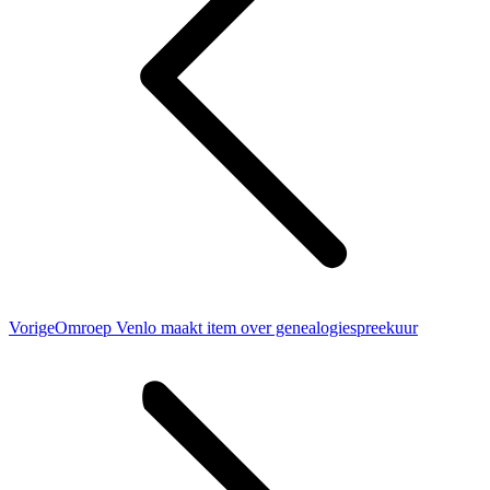
Vorig
Vorige
Omroep Venlo maakt item over genealogiespreekuur
bericht