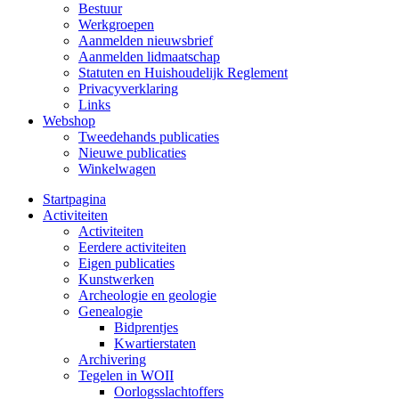
Bestuur
Werkgroepen
Aanmelden nieuwsbrief
Aanmelden lidmaatschap
Statuten en Huishoudelijk Reglement
Privacyverklaring
Links
Webshop
Tweedehands publicaties
Nieuwe publicaties
Winkelwagen
Startpagina
Activiteiten
Activiteiten
Eerdere activiteiten
Eigen publicaties
Kunstwerken
Archeologie en geologie
Genealogie
Bidprentjes
Kwartierstaten
Archivering
Tegelen in WOII
Oorlogsslachtoffers