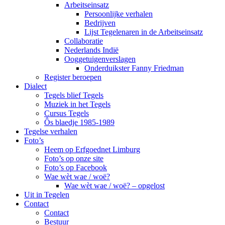
Arbeitseinsatz
Persoonlijke verhalen
Bedrijven
Lijst Tegelenaren in de Arbeitseinsatz
Collaboratie
Nederlands Indië
Ooggetuigenverslagen
Onderduikster Fanny Friedman
Register beroepen
Dialect
Tegels blief Tegels
Muziek in het Tegels
Cursus Tegels
Ôs blaedje 1985-1989
Tegelse verhalen
Foto’s
Heem op Erfgoednet Limburg
Foto’s op onze site
Foto’s op Facebook
Wae wèt wae / woë?
Wae wèt wae / woë? – opgelost
Uit in Tegelen
Contact
Contact
Bestuur