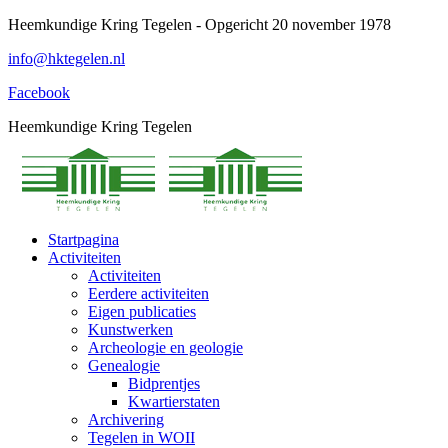
Spring
Heemkundige Kring Tegelen - Opgericht 20 november 1978
naar
info@hktegelen.nl
content
Facebook
Heemkundige Kring Tegelen
Startpagina
Activiteiten
Activiteiten
Eerdere activiteiten
Eigen publicaties
Kunstwerken
Archeologie en geologie
Genealogie
Bidprentjes
Kwartierstaten
Archivering
Tegelen in WOII