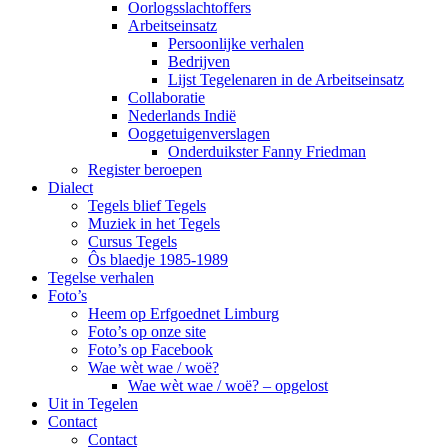
Oorlogsslachtoffers
Arbeitseinsatz
Persoonlijke verhalen
Bedrijven
Lijst Tegelenaren in de Arbeitseinsatz
Collaboratie
Nederlands Indië
Ooggetuigenverslagen
Onderduikster Fanny Friedman
Register beroepen
Dialect
Tegels blief Tegels
Muziek in het Tegels
Cursus Tegels
Ôs blaedje 1985-1989
Tegelse verhalen
Foto’s
Heem op Erfgoednet Limburg
Foto’s op onze site
Foto’s op Facebook
Wae wèt wae / woë?
Wae wèt wae / woë? – opgelost
Uit in Tegelen
Contact
Contact