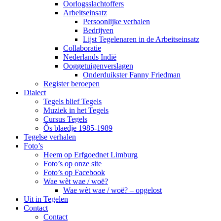
Oorlogsslachtoffers
Arbeitseinsatz
Persoonlijke verhalen
Bedrijven
Lijst Tegelenaren in de Arbeitseinsatz
Collaboratie
Nederlands Indië
Ooggetuigenverslagen
Onderduikster Fanny Friedman
Register beroepen
Dialect
Tegels blief Tegels
Muziek in het Tegels
Cursus Tegels
Ôs blaedje 1985-1989
Tegelse verhalen
Foto’s
Heem op Erfgoednet Limburg
Foto’s op onze site
Foto’s op Facebook
Wae wèt wae / woë?
Wae wèt wae / woë? – opgelost
Uit in Tegelen
Contact
Contact