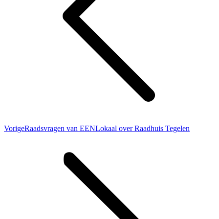
Vorig
Vorige
Raadsvragen van EENLokaal over Raadhuis Tegelen
bericht