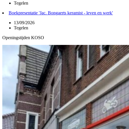
Tegelen
Boekpresentatie 'Jac. Bongaerts keramist - leven en werk'
13/09/2026
Tegelen
Openingstijden KOSO