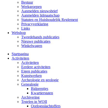
Bestuur
Werkgroepen
Aanmelden nieuwsbrief
Aanmelden lidmaatschap
Statuten en Huishoudelijk Reglement
Privacyverklaring
Links
Webshop
Tweedehands publicaties
Nieuwe publicaties
Winkelwagen
Startpagina
Activiteiten
Activiteiten
Eerdere activiteiten
Eigen publicaties
Kunstwerken
Archeologie en geologie
Genealogie
Bidprentjes
Kwartierstaten
Archivering
Tegelen in WOII
Oorlogsslachtoffers