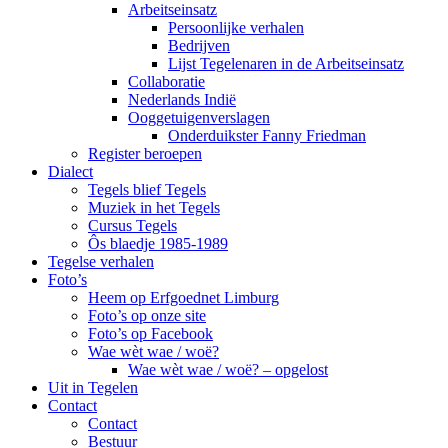
Arbeitseinsatz
Persoonlijke verhalen
Bedrijven
Lijst Tegelenaren in de Arbeitseinsatz
Collaboratie
Nederlands Indië
Ooggetuigenverslagen
Onderduikster Fanny Friedman
Register beroepen
Dialect
Tegels blief Tegels
Muziek in het Tegels
Cursus Tegels
Ôs blaedje 1985-1989
Tegelse verhalen
Foto’s
Heem op Erfgoednet Limburg
Foto’s op onze site
Foto’s op Facebook
Wae wèt wae / woë?
Wae wèt wae / woë? – opgelost
Uit in Tegelen
Contact
Contact
Bestuur