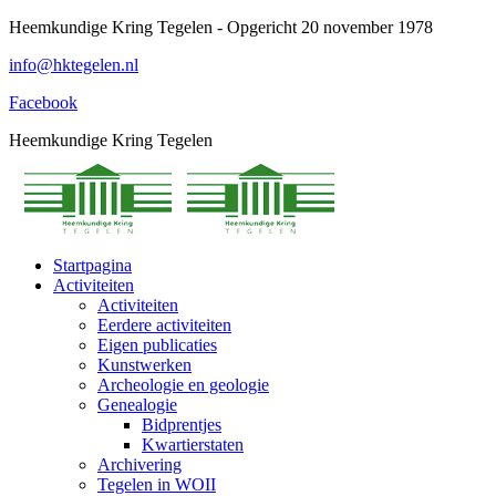
Spring
Heemkundige Kring Tegelen - Opgericht 20 november 1978
naar
info@hktegelen.nl
content
Facebook
Heemkundige Kring Tegelen
Startpagina
Activiteiten
Activiteiten
Eerdere activiteiten
Eigen publicaties
Kunstwerken
Archeologie en geologie
Genealogie
Bidprentjes
Kwartierstaten
Archivering
Tegelen in WOII