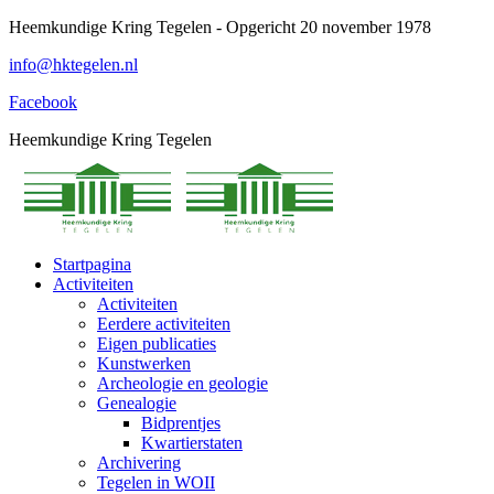
Spring
Heemkundige Kring Tegelen - Opgericht 20 november 1978
naar
info@hktegelen.nl
content
Facebook
Heemkundige Kring Tegelen
Startpagina
Activiteiten
Activiteiten
Eerdere activiteiten
Eigen publicaties
Kunstwerken
Archeologie en geologie
Genealogie
Bidprentjes
Kwartierstaten
Archivering
Tegelen in WOII