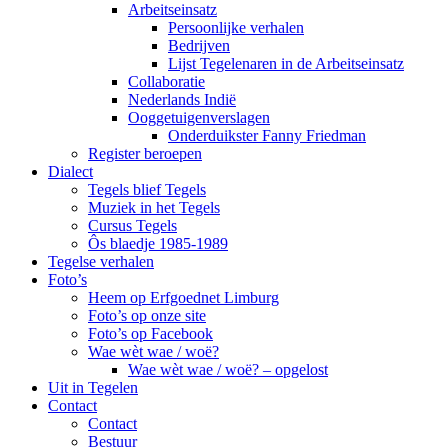
Arbeitseinsatz
Persoonlijke verhalen
Bedrijven
Lijst Tegelenaren in de Arbeitseinsatz
Collaboratie
Nederlands Indië
Ooggetuigenverslagen
Onderduikster Fanny Friedman
Register beroepen
Dialect
Tegels blief Tegels
Muziek in het Tegels
Cursus Tegels
Ôs blaedje 1985-1989
Tegelse verhalen
Foto’s
Heem op Erfgoednet Limburg
Foto’s op onze site
Foto’s op Facebook
Wae wèt wae / woë?
Wae wèt wae / woë? – opgelost
Uit in Tegelen
Contact
Contact
Bestuur