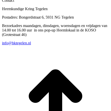
Contact
Heemkundige Kring Tegelen
Postadres: Bongerdstraat 6, 5931 NG Tegelen
Bezoekadres maandagen, dinsdagen, woensdagen en vrijdagen van
14.00 tot 16.00 uur in ons pop-up Heemlokaal in de KOSO
(Grotestraat 46)
info@hktegelen.nl
T
n
b