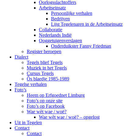
Oorlogsslachtoffers
Arbeitseinsatz
Persoonlijke verhalen
Bedrijven
Lijst Tegelenaren in de Arbeitseinsatz
Collaboratie
Nederlands Indië
Ooggetuigenverslagen
Onderduikster Fanny Friedman
Register beroepen
Dialect
Tegels blief Tegels
Muziek in het Tegels
Cursus Tegels
Ôs blaedje 1985-1989
Tegelse verhalen
Foto’s
Heem op Erfgoednet Limburg
Foto’s op onze site
Foto’s op Facebook
Wae wèt wae / woë?
Wae wèt wae / woë? – opgelost
Uit in Tegelen
Contact
Contact