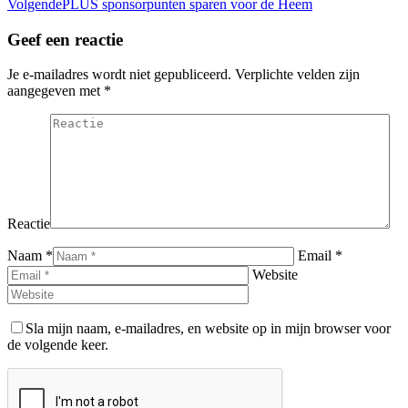
Volgend
Volgende
PLUS sponsorpunten sparen voor de Heem
bericht
Geef een reactie
Je e-mailadres wordt niet gepubliceerd. Verplichte velden zijn
aangegeven met
*
Reactie
Naam *
Email *
Website
Sla mijn naam, e-mailadres, en website op in mijn browser voor
de volgende keer.