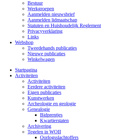
Bestuur
Werkgroepen
Aanmelden nieuwsbrief
Aanmelden lidmaatschap
Statuten en Huishoudelijk Reglement
Privacyverklaring
Links
Webshop
Tweedehands publicaties
Nieuwe publicaties
Winkelwagen
Startpagina
Activiteiten
Activiteiten
Eerdere activiteiten
Eigen publicaties
Kunstwerken
Archeologie en geologie
Genealogie
Bidprentjes
Kwartierstaten
Archivering
Tegelen in WOII
Oorlogsslachtoffers