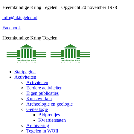
Spring
Heemkundige Kring Tegelen - Opgericht 20 november 1978
naar
info@hktegelen.nl
content
Facebook
Heemkundige Kring Tegelen
Startpagina
Activiteiten
Activiteiten
Eerdere activiteiten
Eigen publicaties
Kunstwerken
Archeologie en geologie
Genealogie
Bidprentjes
Kwartierstaten
Archivering
Tegelen in WOII