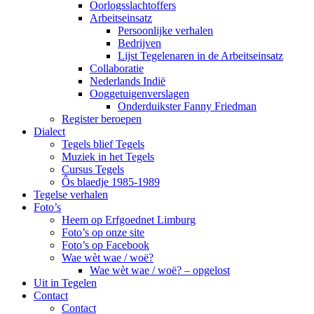
Oorlogsslachtoffers
Arbeitseinsatz
Persoonlijke verhalen
Bedrijven
Lijst Tegelenaren in de Arbeitseinsatz
Collaboratie
Nederlands Indië
Ooggetuigenverslagen
Onderduikster Fanny Friedman
Register beroepen
Dialect
Tegels blief Tegels
Muziek in het Tegels
Cursus Tegels
Ôs blaedje 1985-1989
Tegelse verhalen
Foto’s
Heem op Erfgoednet Limburg
Foto’s op onze site
Foto’s op Facebook
Wae wèt wae / woë?
Wae wèt wae / woë? – opgelost
Uit in Tegelen
Contact
Contact