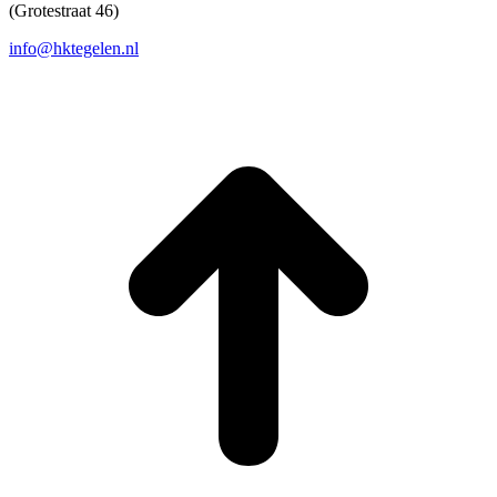
(Grotestraat 46)
info@hktegelen.nl
T
n
b