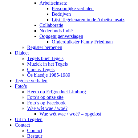
Arbeitseinsatz
Persoonlijke verhalen
Bedrijven
Lijst Tegelenaren in de Arbeitseinsatz
Collaboratie
Nederlands Indië
Ooggetuigenverslagen
Onderduikster Fanny Friedman
Register beroepen
Dialect
Tegels blief Tegels
Muziek in het Tegels
Cursus Tegels
Ôs blaedje 1985-1989
Tegelse verhalen
Foto’s
Heem op Erfgoednet Limburg
Foto’s op onze site
Foto’s op Facebook
Wae wèt wae / woë?
Wae wèt wae / woë? – opgelost
Uit in Tegelen
Contact
Contact
Bestuur