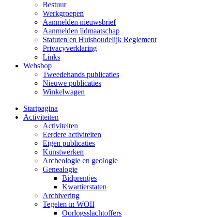
Bestuur
Werkgroepen
Aanmelden nieuwsbrief
Aanmelden lidmaatschap
Statuten en Huishoudelijk Reglement
Privacyverklaring
Links
Webshop
Tweedehands publicaties
Nieuwe publicaties
Winkelwagen
Startpagina
Activiteiten
Activiteiten
Eerdere activiteiten
Eigen publicaties
Kunstwerken
Archeologie en geologie
Genealogie
Bidprentjes
Kwartierstaten
Archivering
Tegelen in WOII
Oorlogsslachtoffers