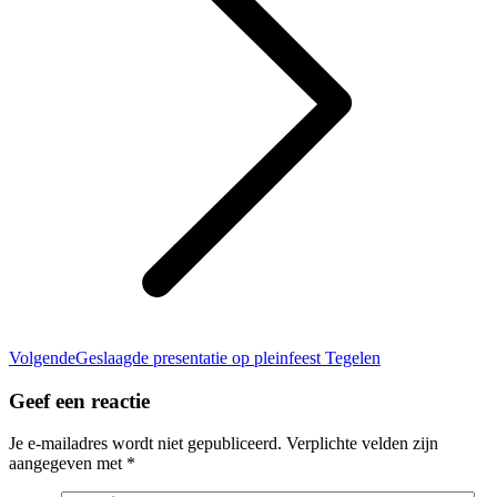
Volgend
Volgende
Geslaagde presentatie op pleinfeest Tegelen
bericht
Geef een reactie
Je e-mailadres wordt niet gepubliceerd. Verplichte velden zijn
aangegeven met
*