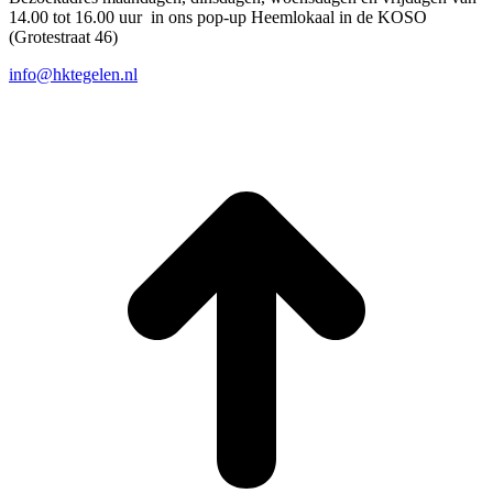
14.00 tot 16.00 uur in ons pop-up Heemlokaal in de KOSO
(Grotestraat 46)
info@hktegelen.nl
T
n
b