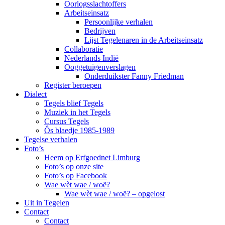
Oorlogsslachtoffers
Arbeitseinsatz
Persoonlijke verhalen
Bedrijven
Lijst Tegelenaren in de Arbeitseinsatz
Collaboratie
Nederlands Indië
Ooggetuigenverslagen
Onderduikster Fanny Friedman
Register beroepen
Dialect
Tegels blief Tegels
Muziek in het Tegels
Cursus Tegels
Ôs blaedje 1985-1989
Tegelse verhalen
Foto’s
Heem op Erfgoednet Limburg
Foto’s op onze site
Foto’s op Facebook
Wae wèt wae / woë?
Wae wèt wae / woë? – opgelost
Uit in Tegelen
Contact
Contact