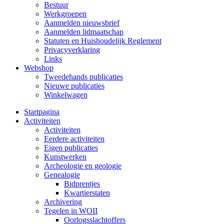
Bestuur
Werkgroepen
Aanmelden nieuwsbrief
Aanmelden lidmaatschap
Statuten en Huishoudelijk Reglement
Privacyverklaring
Links
Webshop
Tweedehands publicaties
Nieuwe publicaties
Winkelwagen
Startpagina
Activiteiten
Activiteiten
Eerdere activiteiten
Eigen publicaties
Kunstwerken
Archeologie en geologie
Genealogie
Bidprentjes
Kwartierstaten
Archivering
Tegelen in WOII
Oorlogsslachtoffers