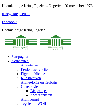
Spring
Heemkundige Kring Tegelen - Opgericht 20 november 1978
naar
info@hktegelen.nl
content
Facebook
Heemkundige Kring Tegelen
Startpagina
Activiteiten
Activiteiten
Eerdere activiteiten
Eigen publicaties
Kunstwerken
Archeologie en geologie
Genealogie
Bidprentjes
Kwartierstaten
Archivering
Tegelen in WOII