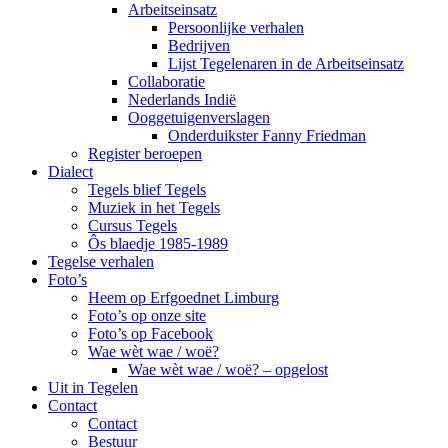
Arbeitseinsatz
Persoonlijke verhalen
Bedrijven
Lijst Tegelenaren in de Arbeitseinsatz
Collaboratie
Nederlands Indië
Ooggetuigenverslagen
Onderduikster Fanny Friedman
Register beroepen
Dialect
Tegels blief Tegels
Muziek in het Tegels
Cursus Tegels
Ôs blaedje 1985-1989
Tegelse verhalen
Foto’s
Heem op Erfgoednet Limburg
Foto’s op onze site
Foto’s op Facebook
Wae wèt wae / woë?
Wae wèt wae / woë? – opgelost
Uit in Tegelen
Contact
Contact
Bestuur