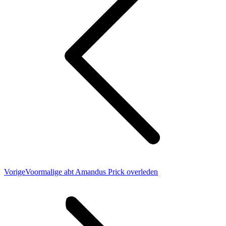
Vorig
Vorige
Voormalige abt Amandus Prick overleden
bericht