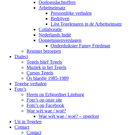
Oorlogsslachtoffers
Arbeitseinsatz
Persoonlijke verhalen
Bedrijven
Lijst Tegelenaren in de Arbeitseinsatz
Collaboratie
Nederlands Indië
Ooggetuigenverslagen
Onderduikster Fanny Friedman
Register beroepen
Dialect
Tegels blief Tegels
Muziek in het Tegels
Cursus Tegels
Ôs blaedje 1985-1989
Tegelse verhalen
Foto’s
Heem op Erfgoednet Limburg
Foto’s op onze site
Foto’s op Facebook
Wae wèt wae / woë?
Wae wèt wae / woë? – opgelost
Uit in Tegelen
Contact
Contact