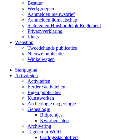
Bestuur
Werkgroepen
Aanmelden nieuwsbrief
Aanmelden lidmaatschap
Statuten en Huishoudelijk Reglement
Privacyverklaring
Links
Webshop
Tweedehands publicaties
Nieuwe publicaties
Winkelwagen
Startpagina
Activiteiten
Activiteiten
Eerdere activiteiten
Eigen publicaties
Kunstwerken
Archeologie en geologie
Genealogie
Bidprentjes
Kwartierstaten
Archivering
Tegelen in WOII
Oorlogsslachtoffers