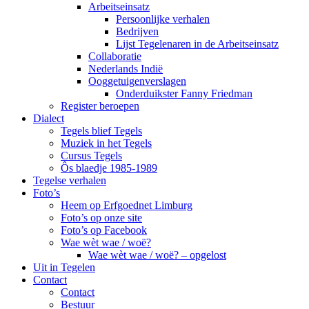
Arbeitseinsatz
Persoonlijke verhalen
Bedrijven
Lijst Tegelenaren in de Arbeitseinsatz
Collaboratie
Nederlands Indië
Ooggetuigenverslagen
Onderduikster Fanny Friedman
Register beroepen
Dialect
Tegels blief Tegels
Muziek in het Tegels
Cursus Tegels
Ôs blaedje 1985-1989
Tegelse verhalen
Foto’s
Heem op Erfgoednet Limburg
Foto’s op onze site
Foto’s op Facebook
Wae wèt wae / woë?
Wae wèt wae / woë? – opgelost
Uit in Tegelen
Contact
Contact
Bestuur