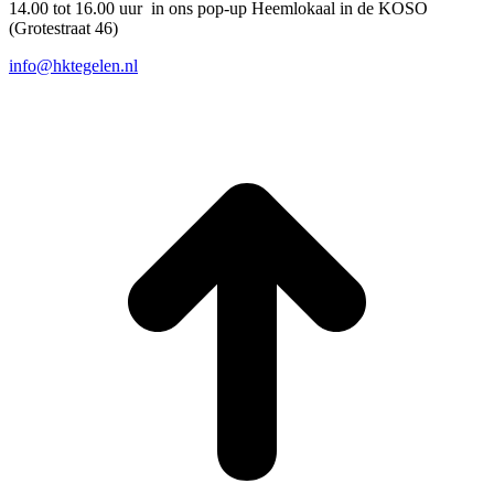
14.00 tot 16.00 uur in ons pop-up Heemlokaal in de KOSO
(Grotestraat 46)
info@hktegelen.nl
T
n
b