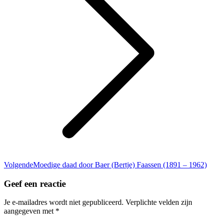
Volgend
Volgende
Moedige daad door Baer (Bertje) Faassen (1891 – 1962)
bericht
Geef een reactie
Je e-mailadres wordt niet gepubliceerd. Verplichte velden zijn
aangegeven met
*