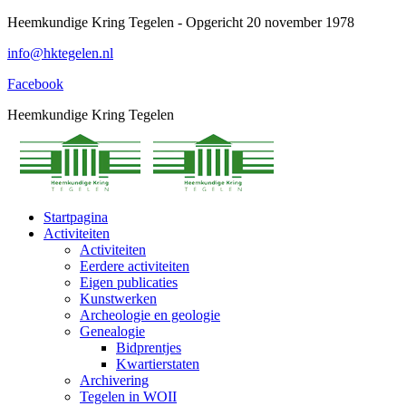
Spring
Heemkundige Kring Tegelen - Opgericht 20 november 1978
naar
info@hktegelen.nl
content
Facebook
Heemkundige Kring Tegelen
Startpagina
Activiteiten
Activiteiten
Eerdere activiteiten
Eigen publicaties
Kunstwerken
Archeologie en geologie
Genealogie
Bidprentjes
Kwartierstaten
Archivering
Tegelen in WOII