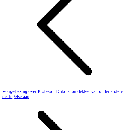
Vorig
Vorige
Lezing over Professor Dubois, ontdekker van onder andere
bericht
de Tegelse aap