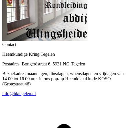
Contact
Heemkundige Kring Tegelen
Postadres: Bongerdstraat 6, 5931 NG Tegelen
Bezoekadres maandagen, dinsdagen, woensdagen en vrijdagen van
14.00 tot 16.00 uur in ons pop-up Heemlokaal in de KOSO
(Grotestraat 46)
info@hktegelen.nl
T
n
b