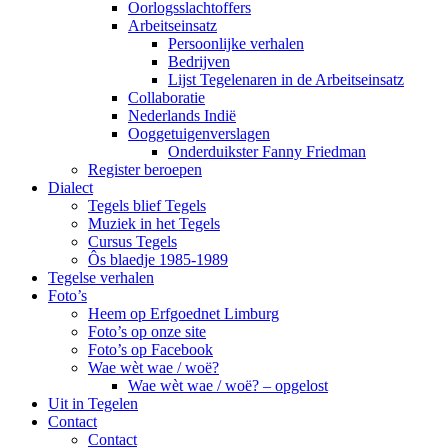
Oorlogsslachtoffers
Arbeitseinsatz
Persoonlijke verhalen
Bedrijven
Lijst Tegelenaren in de Arbeitseinsatz
Collaboratie
Nederlands Indië
Ooggetuigenverslagen
Onderduikster Fanny Friedman
Register beroepen
Dialect
Tegels blief Tegels
Muziek in het Tegels
Cursus Tegels
Ôs blaedje 1985-1989
Tegelse verhalen
Foto’s
Heem op Erfgoednet Limburg
Foto’s op onze site
Foto’s op Facebook
Wae wèt wae / woë?
Wae wèt wae / woë? – opgelost
Uit in Tegelen
Contact
Contact