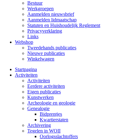
Bestuur
Werkgroepen
Aanmelden nieuwsbrief
Aanmelden lidmaatschap
Statuten en Huishoudelijk Reglement
Privacyverklaring
Links
Webshop
Tweedehands publicaties
Nieuwe publicaties
Winkelwagen
Startpagina
Activiteiten
Activiteiten
Eerdere activiteiten
Eigen publicaties
Kunstwerken
Archeologie en geologie
Genealogie
Bidprentjes
Kwartierstaten
Archivering
Tegelen in WOII
Oorlogsslachtoffers