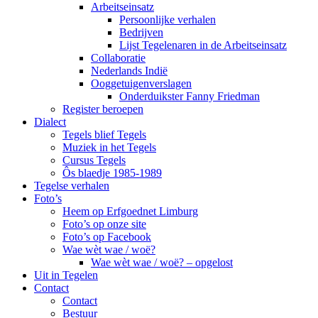
Arbeitseinsatz
Persoonlijke verhalen
Bedrijven
Lijst Tegelenaren in de Arbeitseinsatz
Collaboratie
Nederlands Indië
Ooggetuigenverslagen
Onderduikster Fanny Friedman
Register beroepen
Dialect
Tegels blief Tegels
Muziek in het Tegels
Cursus Tegels
Ôs blaedje 1985-1989
Tegelse verhalen
Foto’s
Heem op Erfgoednet Limburg
Foto’s op onze site
Foto’s op Facebook
Wae wèt wae / woë?
Wae wèt wae / woë? – opgelost
Uit in Tegelen
Contact
Contact
Bestuur