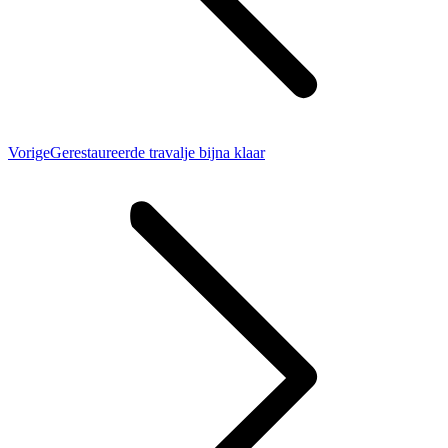
Vorig
Vorige
Gerestaureerde travalje bijna klaar
bericht