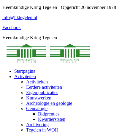
Spring
Heemkundige Kring Tegelen - Opgericht 20 november 1978
naar
info@hktegelen.nl
content
Facebook
Heemkundige Kring Tegelen
Startpagina
Activiteiten
Activiteiten
Eerdere activiteiten
Eigen publicaties
Kunstwerken
Archeologie en geologie
Genealogie
Bidprentjes
Kwartierstaten
Archivering
Tegelen in WOII