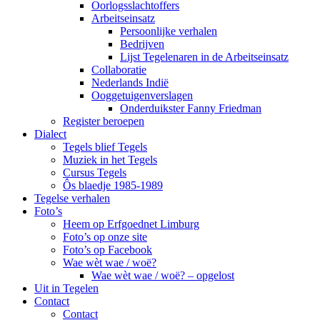
Oorlogsslachtoffers
Arbeitseinsatz
Persoonlijke verhalen
Bedrijven
Lijst Tegelenaren in de Arbeitseinsatz
Collaboratie
Nederlands Indië
Ooggetuigenverslagen
Onderduikster Fanny Friedman
Register beroepen
Dialect
Tegels blief Tegels
Muziek in het Tegels
Cursus Tegels
Ôs blaedje 1985-1989
Tegelse verhalen
Foto’s
Heem op Erfgoednet Limburg
Foto’s op onze site
Foto’s op Facebook
Wae wèt wae / woë?
Wae wèt wae / woë? – opgelost
Uit in Tegelen
Contact
Contact