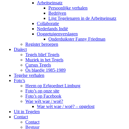
Arbeitseinsatz
Persoonlijke verhalen
Bedrijven
Lijst Tegelenaren in de Arbeitseinsatz
Collaboratie
Nederlands Indië
Ooggetuigenverslagen
Onderduikster Fanny Friedman
Register beroepen
Dialect
Tegels blief Tegels
Muziek in het Tegels
Cursus Tegels
Ôs blaedje 1985-1989
Tegelse verhalen
Foto’s
Heem op Erfgoednet Limburg
Foto’s op onze site
Foto’s op Facebook
Wae wèt wae / woë?
Wae wèt wae / woë? – opgelost
Uit in Tegelen
Contact
Contact
Bestuur