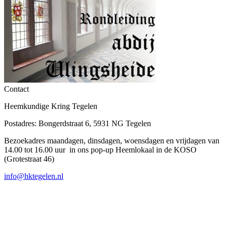
Contact
Heemkundige Kring Tegelen
Postadres: Bongerdstraat 6, 5931 NG Tegelen
Bezoekadres maandagen, dinsdagen, woensdagen en vrijdagen van
14.00 tot 16.00 uur in ons pop-up Heemlokaal in de KOSO
(Grotestraat 46)
info@hktegelen.nl
T
n
b