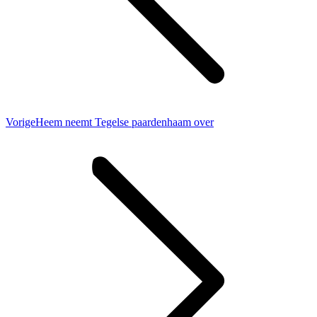
Vorig
Vorige
Heem neemt Tegelse paardenhaam over
bericht