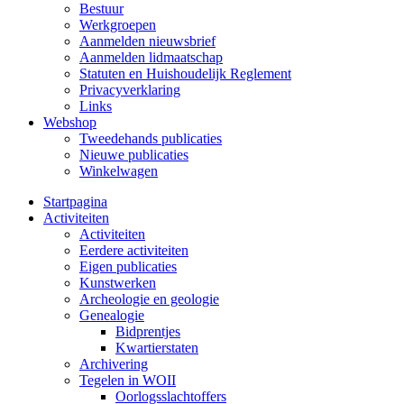
Bestuur
Werkgroepen
Aanmelden nieuwsbrief
Aanmelden lidmaatschap
Statuten en Huishoudelijk Reglement
Privacyverklaring
Links
Webshop
Tweedehands publicaties
Nieuwe publicaties
Winkelwagen
Startpagina
Activiteiten
Activiteiten
Eerdere activiteiten
Eigen publicaties
Kunstwerken
Archeologie en geologie
Genealogie
Bidprentjes
Kwartierstaten
Archivering
Tegelen in WOII
Oorlogsslachtoffers