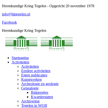
Spring
Heemkundige Kring Tegelen - Opgericht 20 november 1978
naar
info@hktegelen.nl
content
Facebook
Heemkundige Kring Tegelen
Startpagina
Activiteiten
Activiteiten
Eerdere activiteiten
Eigen publicaties
Kunstwerken
Archeologie en geologie
Genealogie
Bidprentjes
Kwartierstaten
Archivering
Tegelen in WOII