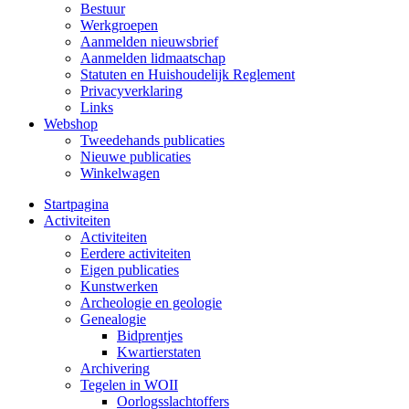
Bestuur
Werkgroepen
Aanmelden nieuwsbrief
Aanmelden lidmaatschap
Statuten en Huishoudelijk Reglement
Privacyverklaring
Links
Webshop
Tweedehands publicaties
Nieuwe publicaties
Winkelwagen
Startpagina
Activiteiten
Activiteiten
Eerdere activiteiten
Eigen publicaties
Kunstwerken
Archeologie en geologie
Genealogie
Bidprentjes
Kwartierstaten
Archivering
Tegelen in WOII
Oorlogsslachtoffers