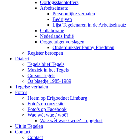
Oorlogsslachtoffers
Arbeitseinsatz
Persoonlijke verhalen
Bedrijven
Lijst Tegelenaren in de Arbeitseinsatz
Collaboratie
Nederlands Indië
Ooggetuigenverslagen
Onderduikster Fanny Friedman
Register beroepen
Dialect
Tegels blief Tegels
Muziek in het Tegels
Cursus Tegels
Ôs blaedje 1985-1989
Tegelse verhalen
Foto’s
Heem op Erfgoednet Limburg
Foto’s op onze site
Foto’s op Facebook
Wae wèt wae / woë?
Wae wèt wae / woë? – opgelost
Uit in Tegelen
Contact
Contact