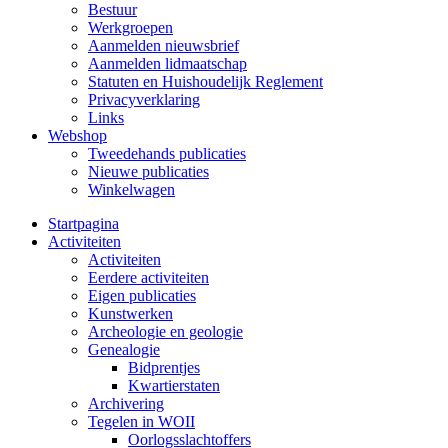
Bestuur
Werkgroepen
Aanmelden nieuwsbrief
Aanmelden lidmaatschap
Statuten en Huishoudelijk Reglement
Privacyverklaring
Links
Webshop
Tweedehands publicaties
Nieuwe publicaties
Winkelwagen
Startpagina
Activiteiten
Activiteiten
Eerdere activiteiten
Eigen publicaties
Kunstwerken
Archeologie en geologie
Genealogie
Bidprentjes
Kwartierstaten
Archivering
Tegelen in WOII
Oorlogsslachtoffers