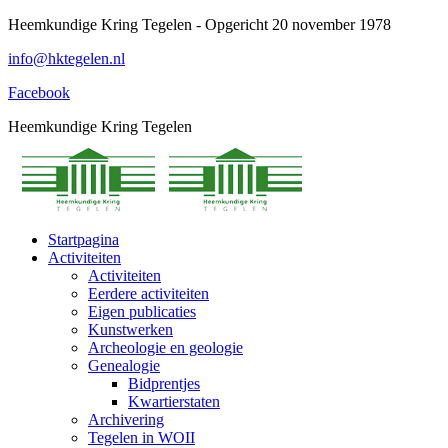
Spring
Heemkundige Kring Tegelen - Opgericht 20 november 1978
naar
info@hktegelen.nl
content
Facebook
Heemkundige Kring Tegelen
Startpagina
Activiteiten
Activiteiten
Eerdere activiteiten
Eigen publicaties
Kunstwerken
Archeologie en geologie
Genealogie
Bidprentjes
Kwartierstaten
Archivering
Tegelen in WOII