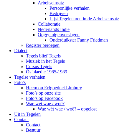
Arbeitseinsatz
Persoonlijke verhalen
Bedrijven
Lijst Tegelenaren in de Arbeitseinsatz
Collaboratie
Nederlands Indië
Ooggetuigenverslagen
Onderduikster Fanny Friedman
Register beroepen
Dialect
Tegels blief Tegels
Muziek in het Tegels
Cursus Tegels
Ôs blaedje 1985-1989
Tegelse verhalen
Foto’s
Heem op Erfgoednet Limburg
Foto’s op onze site
Foto’s op Facebook
Wae wèt wae / woë?
Wae wèt wae / woë? – opgelost
Uit in Tegelen
Contact
Contact
Bestuur