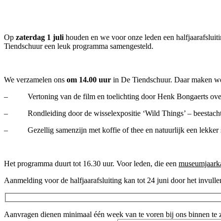
Op
zaterdag 1 juli
houden en we voor onze leden een halfjaarafsluiti
Tiendschuur een leuk programma samengesteld.
We verzamelen ons
om 14.00 uur
in De Tiendschuur. Daar maken we 
– Vertoning van de film en toelichting door Henk Bongaerts over 
– Rondleiding door de wisselexpositie ‘Wild Things’ – beestachti
– Gezellig samenzijn met koffie of thee en natuurlijk een lekker s
Het programma duurt tot 16.30 uur. Voor leden, die een
museumjaarka
Aanmelding voor de halfjaarafsluiting kan tot 24 juni door het invull
Aanvragen dienen minimaal één week van te voren bij ons binnen te zi