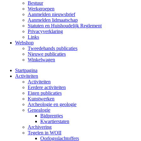
Bestuur
Werkgroepen
Aanmelden nieuwsbrief
Aanmelden lidmaatschap
Statuten en Huishoudelijk Reglement
Privacyverklaring
Links
Webshop
Tweedehands publicaties
Nieuwe publicaties
Winkelwagen
Startpagina
Activiteiten
Activiteiten
Eerdere activiteiten
Eigen publicaties
Kunstwerken
Archeologie en geologie
Genealogie
Bidprentjes
Kwartierstaten
Archivering
Tegelen in WOII
Oorlogsslachtoffers