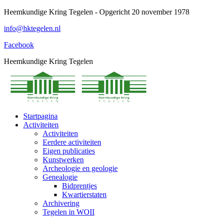
Spring
Heemkundige Kring Tegelen - Opgericht 20 november 1978
naar
info@hktegelen.nl
content
Facebook
Heemkundige Kring Tegelen
Startpagina
Activiteiten
Activiteiten
Eerdere activiteiten
Eigen publicaties
Kunstwerken
Archeologie en geologie
Genealogie
Bidprentjes
Kwartierstaten
Archivering
Tegelen in WOII