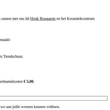
n samen met ons lid
Henk Bongaerts
en het Keramiekcentrum
emaakt:
m Tiendschuur.
e deelnamekosten
€ 5,00
.
t we aan jullie wensen kunnen voldoen.