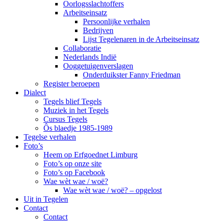
Oorlogsslachtoffers
Arbeitseinsatz
Persoonlijke verhalen
Bedrijven
Lijst Tegelenaren in de Arbeitseinsatz
Collaboratie
Nederlands Indië
Ooggetuigenverslagen
Onderduikster Fanny Friedman
Register beroepen
Dialect
Tegels blief Tegels
Muziek in het Tegels
Cursus Tegels
Ôs blaedje 1985-1989
Tegelse verhalen
Foto’s
Heem op Erfgoednet Limburg
Foto’s op onze site
Foto’s op Facebook
Wae wèt wae / woë?
Wae wèt wae / woë? – opgelost
Uit in Tegelen
Contact
Contact