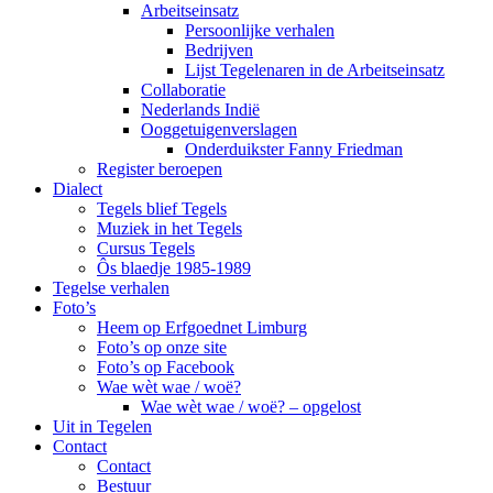
Arbeitseinsatz
Persoonlijke verhalen
Bedrijven
Lijst Tegelenaren in de Arbeitseinsatz
Collaboratie
Nederlands Indië
Ooggetuigenverslagen
Onderduikster Fanny Friedman
Register beroepen
Dialect
Tegels blief Tegels
Muziek in het Tegels
Cursus Tegels
Ôs blaedje 1985-1989
Tegelse verhalen
Foto’s
Heem op Erfgoednet Limburg
Foto’s op onze site
Foto’s op Facebook
Wae wèt wae / woë?
Wae wèt wae / woë? – opgelost
Uit in Tegelen
Contact
Contact
Bestuur