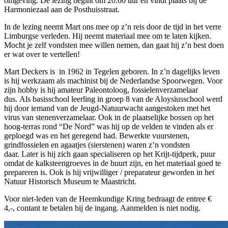
omgeving. De lezing begint om 20.00 uur en vindt plaats bij de
Harmoniezaal aan de Posthuisstraat.
In de lezing neemt Mart ons mee op z’n reis door de tijd in het verre
Limburgse verleden. Hij neemt materiaal mee om te laten kijken.
Mocht je zelf vondsten mee willen nemen, dan gaat hij z’n best doen
er wat over te vertellen!
Mart Deckers is in 1962 in Tegelen geboren. In z’n dagelijks leven
is hij werkzaam als machinist bij de Nederlandse Spoorwegen. Voor
zijn hobby is hij amateur Paleontoloog, fossielenverzamelaar
dus. Als basisschool leerling in groep 8 van de Aloysiusschool werd
hij door iemand van de Jeugd-Natuurwacht aangestoken met het
virus van stenenverzamelaar. Ook in de plaatselijke bossen op het
hoog-terras rond “De Nord” was hij op de velden te vinden als er
geploegd was en het geregend had. Bewerkte vuurstenen,
grindfossielen en agaatjes (sierstenen) waren z’n vondsten
daar. Later is hij zich gaan specialiseren op het Krijt-tijdperk, puur
omdat de kalksteengroeves in de buurt zijn, en het materiaal goed te
prepareren is. Ook is hij vrijwilliger / preparateur geworden in het
Natuur Historisch Museum te Maastricht.
Voor niet-leden van de Heemkundige Kring bedraagt de entree €
4,-, contant te betalen bij de ingang. Aanmelden is niet nodig.