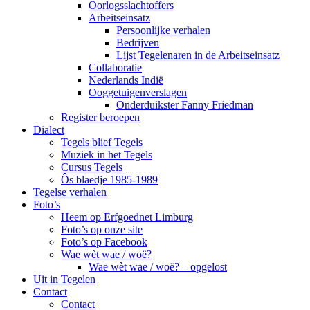
Oorlogsslachtoffers
Arbeitseinsatz
Persoonlijke verhalen
Bedrijven
Lijst Tegelenaren in de Arbeitseinsatz
Collaboratie
Nederlands Indië
Ooggetuigenverslagen
Onderduikster Fanny Friedman
Register beroepen
Dialect
Tegels blief Tegels
Muziek in het Tegels
Cursus Tegels
Ôs blaedje 1985-1989
Tegelse verhalen
Foto’s
Heem op Erfgoednet Limburg
Foto’s op onze site
Foto’s op Facebook
Wae wèt wae / woë?
Wae wèt wae / woë? – opgelost
Uit in Tegelen
Contact
Contact