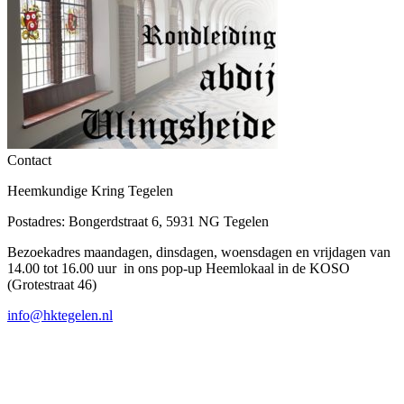
Contact
Heemkundige Kring Tegelen
Postadres: Bongerdstraat 6, 5931 NG Tegelen
Bezoekadres maandagen, dinsdagen, woensdagen en vrijdagen van
14.00 tot 16.00 uur in ons pop-up Heemlokaal in de KOSO
(Grotestraat 46)
info@hktegelen.nl
T
n
b