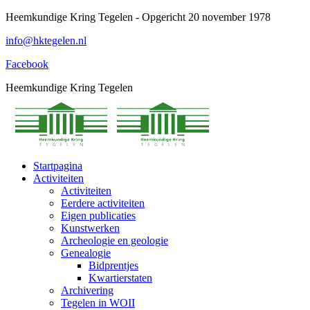
Spring
Heemkundige Kring Tegelen - Opgericht 20 november 1978
naar
info@hktegelen.nl
content
Facebook
Heemkundige Kring Tegelen
Startpagina
Activiteiten
Activiteiten
Eerdere activiteiten
Eigen publicaties
Kunstwerken
Archeologie en geologie
Genealogie
Bidprentjes
Kwartierstaten
Archivering
Tegelen in WOII