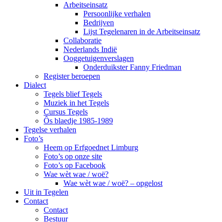
Arbeitseinsatz
Persoonlijke verhalen
Bedrijven
Lijst Tegelenaren in de Arbeitseinsatz
Collaboratie
Nederlands Indië
Ooggetuigenverslagen
Onderduikster Fanny Friedman
Register beroepen
Dialect
Tegels blief Tegels
Muziek in het Tegels
Cursus Tegels
Ôs blaedje 1985-1989
Tegelse verhalen
Foto’s
Heem op Erfgoednet Limburg
Foto’s op onze site
Foto’s op Facebook
Wae wèt wae / woë?
Wae wèt wae / woë? – opgelost
Uit in Tegelen
Contact
Contact
Bestuur