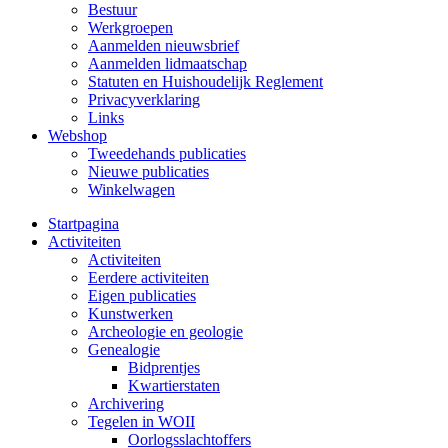
Bestuur
Werkgroepen
Aanmelden nieuwsbrief
Aanmelden lidmaatschap
Statuten en Huishoudelijk Reglement
Privacyverklaring
Links
Webshop
Tweedehands publicaties
Nieuwe publicaties
Winkelwagen
Startpagina
Activiteiten
Activiteiten
Eerdere activiteiten
Eigen publicaties
Kunstwerken
Archeologie en geologie
Genealogie
Bidprentjes
Kwartierstaten
Archivering
Tegelen in WOII
Oorlogsslachtoffers