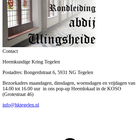
Contact
Heemkundige Kring Tegelen
Postadres: Bongerdstraat 6, 5931 NG Tegelen
Bezoekadres maandagen, dinsdagen, woensdagen en vrijdagen van
14.00 tot 16.00 uur in ons pop-up Heemlokaal in de KOSO
(Grotestraat 46)
info@hktegelen.nl
T
n
b