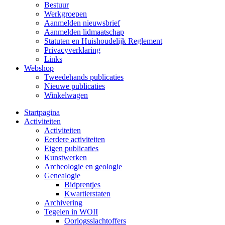
Bestuur
Werkgroepen
Aanmelden nieuwsbrief
Aanmelden lidmaatschap
Statuten en Huishoudelijk Reglement
Privacyverklaring
Links
Webshop
Tweedehands publicaties
Nieuwe publicaties
Winkelwagen
Startpagina
Activiteiten
Activiteiten
Eerdere activiteiten
Eigen publicaties
Kunstwerken
Archeologie en geologie
Genealogie
Bidprentjes
Kwartierstaten
Archivering
Tegelen in WOII
Oorlogsslachtoffers