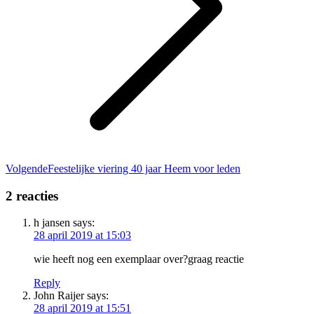
Volgend
Volgende
Feestelijke viering 40 jaar Heem voor leden
bericht
2 reacties
h jansen
says:
28 april 2019 at 15:03
wie heeft nog een exemplaar over?graag reactie
Reply
John Raijer
says:
28 april 2019 at 15:51