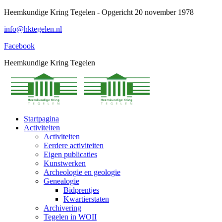
Spring
Heemkundige Kring Tegelen - Opgericht 20 november 1978
naar
info@hktegelen.nl
content
Facebook
Heemkundige Kring Tegelen
Startpagina
Activiteiten
Activiteiten
Eerdere activiteiten
Eigen publicaties
Kunstwerken
Archeologie en geologie
Genealogie
Bidprentjes
Kwartierstaten
Archivering
Tegelen in WOII