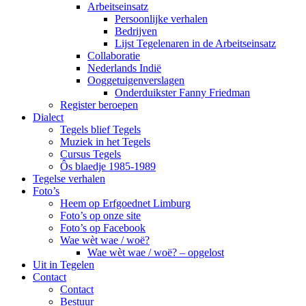
Arbeitseinsatz
Persoonlijke verhalen
Bedrijven
Lijst Tegelenaren in de Arbeitseinsatz
Collaboratie
Nederlands Indië
Ooggetuigenverslagen
Onderduikster Fanny Friedman
Register beroepen
Dialect
Tegels blief Tegels
Muziek in het Tegels
Cursus Tegels
Ôs blaedje 1985-1989
Tegelse verhalen
Foto’s
Heem op Erfgoednet Limburg
Foto’s op onze site
Foto’s op Facebook
Wae wèt wae / woë?
Wae wèt wae / woë? – opgelost
Uit in Tegelen
Contact
Contact
Bestuur