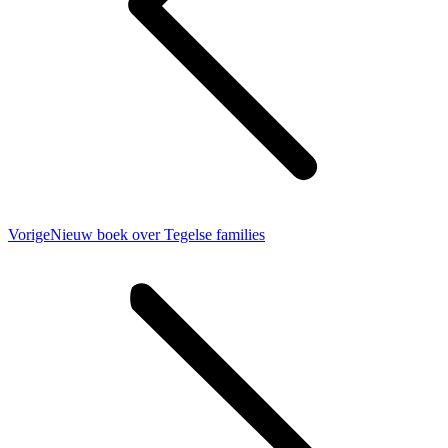
Vorig
Vorige
Nieuw boek over Tegelse families
bericht