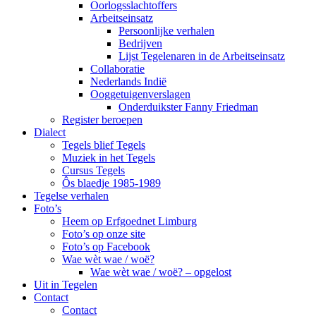
Oorlogsslachtoffers
Arbeitseinsatz
Persoonlijke verhalen
Bedrijven
Lijst Tegelenaren in de Arbeitseinsatz
Collaboratie
Nederlands Indië
Ooggetuigenverslagen
Onderduikster Fanny Friedman
Register beroepen
Dialect
Tegels blief Tegels
Muziek in het Tegels
Cursus Tegels
Ôs blaedje 1985-1989
Tegelse verhalen
Foto’s
Heem op Erfgoednet Limburg
Foto’s op onze site
Foto’s op Facebook
Wae wèt wae / woë?
Wae wèt wae / woë? – opgelost
Uit in Tegelen
Contact
Contact