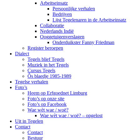
Arbeitseinsatz
Persoonlijke verhalen
Bedrijven
Lijst Tegelenaren in de Arbeitseinsatz
Collaboratie
Nederlands Indië
Ooggetuigenverslagen
Onderduikster Fanny Friedman
Register beroepen
Dialect
Tegels blief Tegels
Muziek in het Tegels
Cursus Tegels
Ôs blaedje 1985-1989
Tegelse verhalen
Foto’s
Heem op Erfgoednet Limburg
Foto’s op onze site
Foto’s op Facebook
Wae wèt wae / woë?
Wae wèt wae / woë? – opgelost
Uit in Tegelen
Contact
Contact
Bestuur