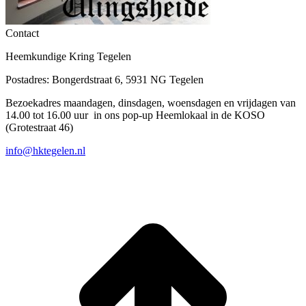
Contact
Heemkundige Kring Tegelen
Postadres: Bongerdstraat 6, 5931 NG Tegelen
Bezoekadres maandagen, dinsdagen, woensdagen en vrijdagen van
14.00 tot 16.00 uur in ons pop-up Heemlokaal in de KOSO
(Grotestraat 46)
info@hktegelen.nl
T
n
b