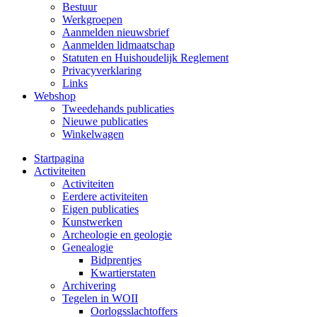
Bestuur
Werkgroepen
Aanmelden nieuwsbrief
Aanmelden lidmaatschap
Statuten en Huishoudelijk Reglement
Privacyverklaring
Links
Webshop
Tweedehands publicaties
Nieuwe publicaties
Winkelwagen
Startpagina
Activiteiten
Activiteiten
Eerdere activiteiten
Eigen publicaties
Kunstwerken
Archeologie en geologie
Genealogie
Bidprentjes
Kwartierstaten
Archivering
Tegelen in WOII
Oorlogsslachtoffers