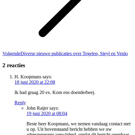
Volgend
Volgende
Diverse nieuwe publicaties over Tegelen, Steyl en Venlo
bericht
2 reacties
H. Koopmans
says:
18 juni 2020 at 22:08
Ik had graag 20 ex. Kom ens doenderbeej.
Reply
John Raijer
says:
19 juni 2020 at 08:04
Beste heer Koopmans, we nemen vandaag contact met
u op. Uit bovenstaand bericht hebben we uw
adresgegevens verwijderd, omdat dit bericht openbaar