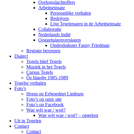
Oorlogsslachtoffers
Arbeitseinsatz
Persoonlijke verhalen
Bedrijven
Lijst Tegelenaren in de Arbeitseinsatz
Collaboratie
Nederlands Indië
Ooggetuigenverslagen
Onderduikster Fanny Friedman
Register beroepen
Dialect
Tegels blief Tegels
Muziek in het Tegels
Cursus Tegels
Ôs blaedje 1985-1989
Tegelse verhalen
Foto’s
Heem op Erfgoednet Limburg
Foto’s op onze site
Foto’s op Facebook
Wae wèt wae / woë?
Wae wèt wae / woë? – opgelost
Uit in Tegelen
Contact
Contact