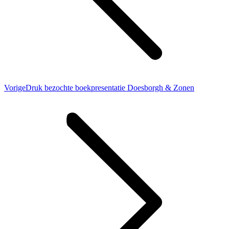
Vorig
Vorige
Druk bezochte boekpresentatie Doesborgh & Zonen
bericht