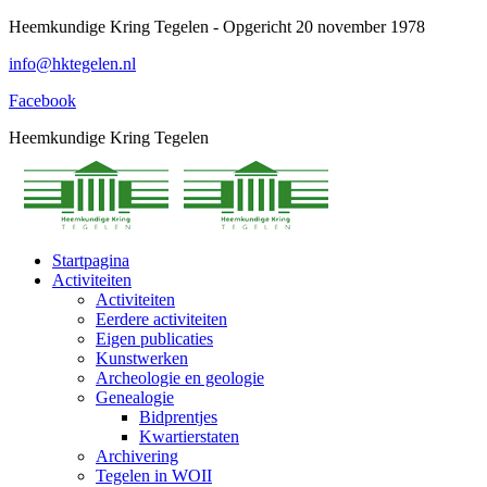
Spring
Heemkundige Kring Tegelen - Opgericht 20 november 1978
naar
info@hktegelen.nl
content
Facebook
Heemkundige Kring Tegelen
Startpagina
Activiteiten
Activiteiten
Eerdere activiteiten
Eigen publicaties
Kunstwerken
Archeologie en geologie
Genealogie
Bidprentjes
Kwartierstaten
Archivering
Tegelen in WOII