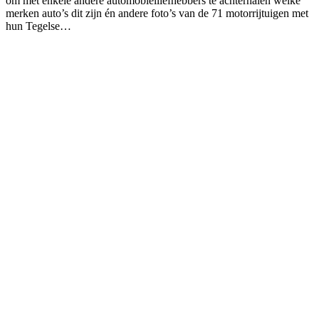
om met enkele andere automobielliefhebbers te achterhalen welke
merken auto’s dit zijn én andere foto’s van de 71 motorrijtuigen met
hun Tegelse…