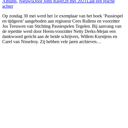
Albums
,
Nieuws
Door
John Raijer
28 mei 2021
Laat een reactie
achter
Op zondag 30 mei werd het 1e exemplaar van het boek ‘Passiespel
en tijdgeest’ aangeboden aan regisseur Cees Rullens en voorzitter
Jos Teeuwen van Stichting Passiespelen Tegelen. Bij aanvang van
de repetitie werd door Heem-voorzitter Netty Derks-Mejan een
dankwoord gericht aan de beide schrijvers, Willem Kurstjens en
Carel van Nisselroy. Zij hebben vele jaren archieven…