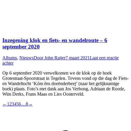
Inzegening klok en fiets- en wandelroute – 6
september 2020
Albums
,
Nieuws
Door
John Raijer
7 maart 2021
Laat een reactie
achter
Op 6 september 2020 verwelkomen we de klok op de hoek
Grotestraat-Spoorstraat in Tegelen. Tevens vond op die dag de Fiets-
en Wandeltocht ‘Kóm èns doeënderbeej’ (naar het gelijknamige
boek) plaats. Foto’s met dank aan Jos Verbong, Adriaan de Roode,
Wim Derks, Frans Maas en Lies Oosterveld.
←
1
2
3
4
5
6
…
8
→
T
n
b