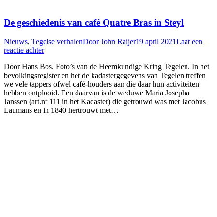
De geschiedenis van café Quatre Bras in Steyl
Nieuws
,
Tegelse verhalen
Door
John Raijer
19 april 2021
Laat een
reactie achter
Door Hans Bos. Foto’s van de Heemkundige Kring Tegelen. In het
bevolkingsregister en het de kadastergegevens van Tegelen treffen
we vele tappers ofwel café-houders aan die daar hun activiteiten
hebben ontplooid. Een daarvan is de weduwe Maria Josepha
Janssen (art.nr 111 in het Kadaster) die getrouwd was met Jacobus
Laumans en in 1840 hertrouwt met…