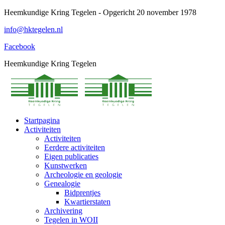
Spring
Heemkundige Kring Tegelen - Opgericht 20 november 1978
naar
info@hktegelen.nl
content
Facebook
Heemkundige Kring Tegelen
Startpagina
Activiteiten
Activiteiten
Eerdere activiteiten
Eigen publicaties
Kunstwerken
Archeologie en geologie
Genealogie
Bidprentjes
Kwartierstaten
Archivering
Tegelen in WOII