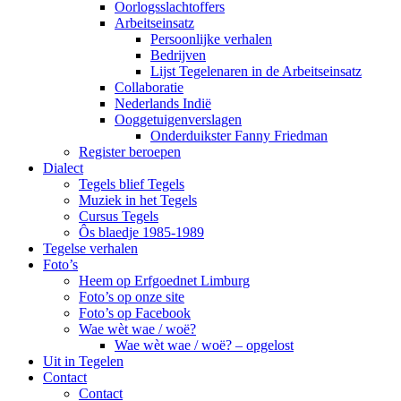
Oorlogsslachtoffers
Arbeitseinsatz
Persoonlijke verhalen
Bedrijven
Lijst Tegelenaren in de Arbeitseinsatz
Collaboratie
Nederlands Indië
Ooggetuigenverslagen
Onderduikster Fanny Friedman
Register beroepen
Dialect
Tegels blief Tegels
Muziek in het Tegels
Cursus Tegels
Ôs blaedje 1985-1989
Tegelse verhalen
Foto’s
Heem op Erfgoednet Limburg
Foto’s op onze site
Foto’s op Facebook
Wae wèt wae / woë?
Wae wèt wae / woë? – opgelost
Uit in Tegelen
Contact
Contact