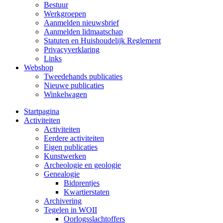
Bestuur
Werkgroepen
Aanmelden nieuwsbrief
Aanmelden lidmaatschap
Statuten en Huishoudelijk Reglement
Privacyverklaring
Links
Webshop
Tweedehands publicaties
Nieuwe publicaties
Winkelwagen
Startpagina
Activiteiten
Activiteiten
Eerdere activiteiten
Eigen publicaties
Kunstwerken
Archeologie en geologie
Genealogie
Bidprentjes
Kwartierstaten
Archivering
Tegelen in WOII
Oorlogsslachtoffers