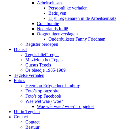
Arbeitseinsatz
Persoonlijke verhalen
Bedrijven
Lijst Tegelenaren in de Arbeitseinsatz
Collaboratie
Nederlands Indië
Ooggetuigenverslagen
Onderduikster Fanny Friedman
Register beroepen
Dialect
Tegels blief Tegels
Muziek in het Tegels
Cursus Tegels
Ôs blaedje 1985-1989
Tegelse verhalen
Foto’s
Heem op Erfgoednet Limburg
Foto’s op onze site
Foto’s op Facebook
Wae wèt wae / woë?
Wae wèt wae / woë? – opgelost
Uit in Tegelen
Contact
Contact
Bestuur