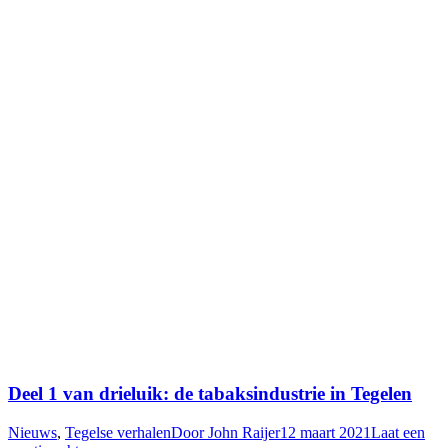
Deel 1 van drieluik: de tabaksindustrie in Tegelen
Nieuws
,
Tegelse verhalen
Door
John Raijer
12 maart 2021
Laat een