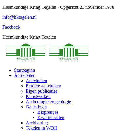
Spring
Heemkundige Kring Tegelen - Opgericht 20 november 1978
naar
info@hktegelen.nl
content
Facebook
Heemkundige Kring Tegelen
Startpagina
Activiteiten
Activiteiten
Eerdere activiteiten
Eigen publicaties
Kunstwerken
Archeologie en geologie
Genealogie
Bidprentjes
Kwartierstaten
Archivering
Tegelen in WOII