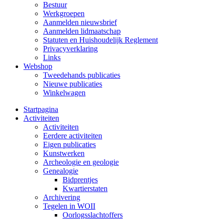
Bestuur
Werkgroepen
Aanmelden nieuwsbrief
Aanmelden lidmaatschap
Statuten en Huishoudelijk Reglement
Privacyverklaring
Links
Webshop
Tweedehands publicaties
Nieuwe publicaties
Winkelwagen
Startpagina
Activiteiten
Activiteiten
Eerdere activiteiten
Eigen publicaties
Kunstwerken
Archeologie en geologie
Genealogie
Bidprentjes
Kwartierstaten
Archivering
Tegelen in WOII
Oorlogsslachtoffers