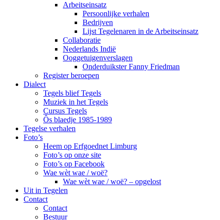
Arbeitseinsatz
Persoonlijke verhalen
Bedrijven
Lijst Tegelenaren in de Arbeitseinsatz
Collaboratie
Nederlands Indië
Ooggetuigenverslagen
Onderduikster Fanny Friedman
Register beroepen
Dialect
Tegels blief Tegels
Muziek in het Tegels
Cursus Tegels
Ôs blaedje 1985-1989
Tegelse verhalen
Foto’s
Heem op Erfgoednet Limburg
Foto’s op onze site
Foto’s op Facebook
Wae wèt wae / woë?
Wae wèt wae / woë? – opgelost
Uit in Tegelen
Contact
Contact
Bestuur