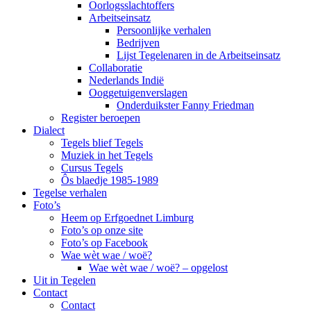
Oorlogsslachtoffers
Arbeitseinsatz
Persoonlijke verhalen
Bedrijven
Lijst Tegelenaren in de Arbeitseinsatz
Collaboratie
Nederlands Indië
Ooggetuigenverslagen
Onderduikster Fanny Friedman
Register beroepen
Dialect
Tegels blief Tegels
Muziek in het Tegels
Cursus Tegels
Ôs blaedje 1985-1989
Tegelse verhalen
Foto’s
Heem op Erfgoednet Limburg
Foto’s op onze site
Foto’s op Facebook
Wae wèt wae / woë?
Wae wèt wae / woë? – opgelost
Uit in Tegelen
Contact
Contact