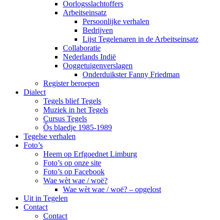
Oorlogsslachtoffers
Arbeitseinsatz
Persoonlijke verhalen
Bedrijven
Lijst Tegelenaren in de Arbeitseinsatz
Collaboratie
Nederlands Indië
Ooggetuigenverslagen
Onderduikster Fanny Friedman
Register beroepen
Dialect
Tegels blief Tegels
Muziek in het Tegels
Cursus Tegels
Ôs blaedje 1985-1989
Tegelse verhalen
Foto’s
Heem op Erfgoednet Limburg
Foto’s op onze site
Foto’s op Facebook
Wae wèt wae / woë?
Wae wèt wae / woë? – opgelost
Uit in Tegelen
Contact
Contact