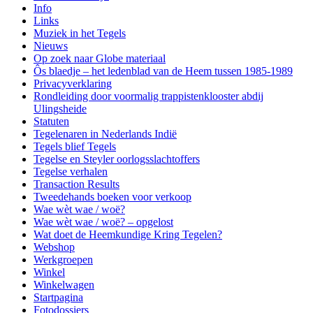
Info
Links
Muziek in het Tegels
Nieuws
Op zoek naar Globe materiaal
Ôs blaedje – het ledenblad van de Heem tussen 1985-1989
Privacyverklaring
Rondleiding door voormalig trappistenklooster abdij
Ulingsheide
Statuten
Tegelenaren in Nederlands Indië
Tegels blief Tegels
Tegelse en Steyler oorlogsslachtoffers
Tegelse verhalen
Transaction Results
Tweedehands boeken voor verkoop
Wae wèt wae / woë?
Wae wèt wae / woë? – opgelost
Wat doet de Heemkundige Kring Tegelen?
Webshop
Werkgroepen
Winkel
Winkelwagen
Startpagina
Fotodossiers