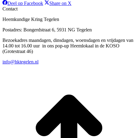
Deel
Deel
Deel op Facebook
Share on X
op
op
Contact
Facebook
X
Heemkundige Kring Tegelen
Postadres: Bongerdstraat 6, 5931 NG Tegelen
Bezoekadres maandagen, dinsdagen, woensdagen en vrijdagen van
14.00 tot 16.00 uur in ons pop-up Heemlokaal in de KOSO
(Grotestraat 46)
info@hktegelen.nl
T
n
b