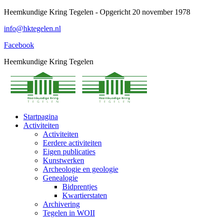
Spring
Heemkundige Kring Tegelen - Opgericht 20 november 1978
naar
info@hktegelen.nl
content
Facebook
Heemkundige Kring Tegelen
Startpagina
Activiteiten
Activiteiten
Eerdere activiteiten
Eigen publicaties
Kunstwerken
Archeologie en geologie
Genealogie
Bidprentjes
Kwartierstaten
Archivering
Tegelen in WOII