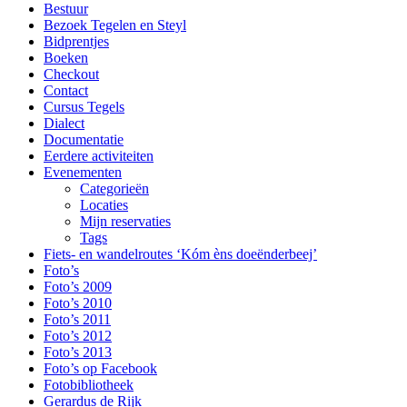
Bestuur
Bezoek Tegelen en Steyl
Bidprentjes
Boeken
Checkout
Contact
Cursus Tegels
Dialect
Documentatie
Eerdere activiteiten
Evenementen
Categorieën
Locaties
Mijn reservaties
Tags
Fiets- en wandelroutes ‘Kóm èns doeënderbeej’
Foto’s
Foto’s 2009
Foto’s 2010
Foto’s 2011
Foto’s 2012
Foto’s 2013
Foto’s op Facebook
Fotobibliotheek
Gerardus de Rijk