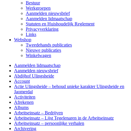
Bestuur
Werkgroepen
Aanmelden nieuwsbrief
Aanmelden lidmaatschap
Statuten en Huishoudelijk Reglement
Privacyverklaring
Links
Webshop
Tweedehands publicaties
Nieuwe publicaties
Winkelwagen
Aanmelden lidmaatschap
Aanmelden nieuwsbrief
Abdijhof Ulingsheide
Account
Actie Ulingsheide – behoud unieke karakter Ulingsheide en
Jaomerdal
Activiteiten
Afrekenen
Albums
Arbeitseinsatz – Bedrijven
Arbeitseinsatz – Lijst Tegelenaren in de Arbeitseinsatz
Arbeitseinsatz – persoonlijke verhalen
Archivering