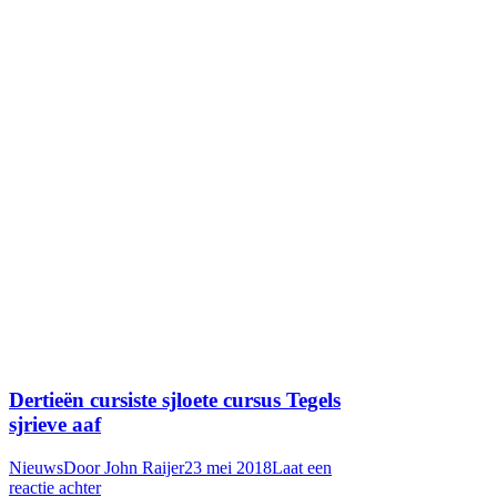
Dertieën cursiste sjloete cursus Tegels
sjrieve aaf
Nieuws
Door
John Raijer
23 mei 2018
Laat een
reactie achter