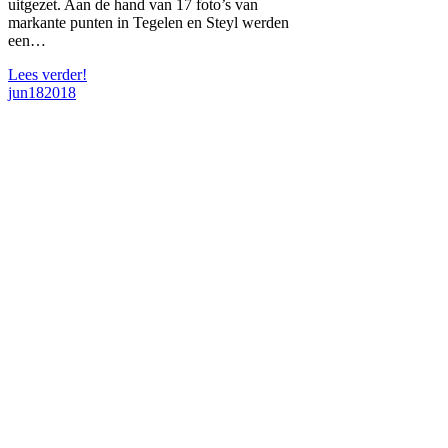
uitgezet. Aan de hand van 17 foto’s van
markante punten in Tegelen en Steyl werden
een…
Lees verder!
jun
18
2018