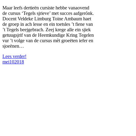
Maar leefs dertieën cursiste hebbe vanaovend
de cursus ‘Tegels sjrieve’ met succes aafgerónk.
Docent Veldeke Limburg Toine Ambaum haet
de groep in ach lesse en ein toetsles ’t fiene van
’t Tegels beejgebrach. Zeej krege alle ein sjiek
getuugsjrif van de Heemkundige Kring Tegelen
vur ’t volge van de cursus mèt groeëten iefer en
sjoeënen…
Lees verder!
mei
10
2018