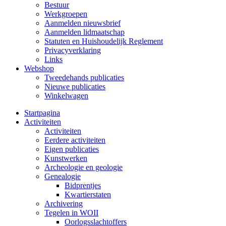
Bestuur
Werkgroepen
Aanmelden nieuwsbrief
Aanmelden lidmaatschap
Statuten en Huishoudelijk Reglement
Privacyverklaring
Links
Webshop
Tweedehands publicaties
Nieuwe publicaties
Winkelwagen
Startpagina
Activiteiten
Activiteiten
Eerdere activiteiten
Eigen publicaties
Kunstwerken
Archeologie en geologie
Genealogie
Bidprentjes
Kwartierstaten
Archivering
Tegelen in WOII
Oorlogsslachtoffers