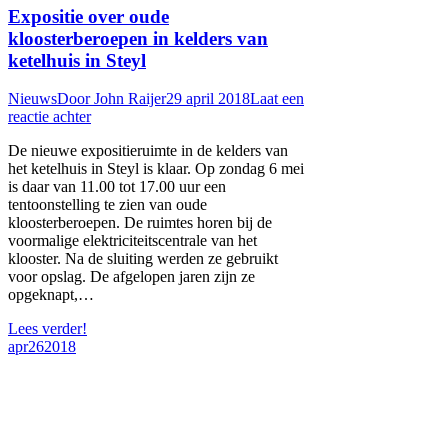
Expositie over oude
kloosterberoepen in kelders van
ketelhuis in Steyl
Nieuws
Door
John Raijer
29 april 2018
Laat een
reactie achter
De nieuwe expositieruimte in de kelders van
het ketelhuis in Steyl is klaar. Op zondag 6 mei
is daar van 11.00 tot 17.00 uur een
tentoonstelling te zien van oude
kloosterberoepen. De ruimtes horen bij de
voormalige elektriciteitscentrale van het
klooster. Na de sluiting werden ze gebruikt
voor opslag. De afgelopen jaren zijn ze
opgeknapt,…
Lees verder!
apr
26
2018