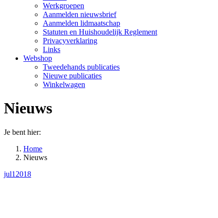
Werkgroepen
Aanmelden nieuwsbrief
Aanmelden lidmaatschap
Statuten en Huishoudelijk Reglement
Privacyverklaring
Links
Webshop
Tweedehands publicaties
Nieuwe publicaties
Winkelwagen
Nieuws
Je bent hier:
Home
Nieuws
jul
1
2018