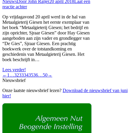
Nieuws
Door
John Raijer
20 april 2018
Laat een
reactie achter
Op vrijdagavond 20 april werd in de hal van
Metaalgieterij Giesen het eerste exemplaar van
het boek “Metaalgieterij Giesen; het bedrijf en
zijn oprichter, Sjraar Giesen” door Hay Giesen
aangeboden aan zijn vader en grondlegger van
“De Gies”, Sjraar Giesen. Een prachtig
boekwerk over de totstandkoming en
geschiedenis van Metaalgieterij Giesen. Het
boek beschrijft in…
Lees verder!
←
1
…
32
33
34
35
36
…
50
→
Nieuwsbrief
Onze laatste nieuwsbrief lezen?
Download de nieuwsbrief van juni
hier!