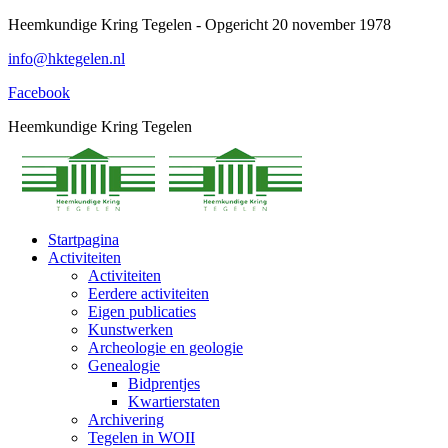
Spring
Heemkundige Kring Tegelen - Opgericht 20 november 1978
naar
info@hktegelen.nl
content
Facebook
Heemkundige Kring Tegelen
Startpagina
Activiteiten
Activiteiten
Eerdere activiteiten
Eigen publicaties
Kunstwerken
Archeologie en geologie
Genealogie
Bidprentjes
Kwartierstaten
Archivering
Tegelen in WOII