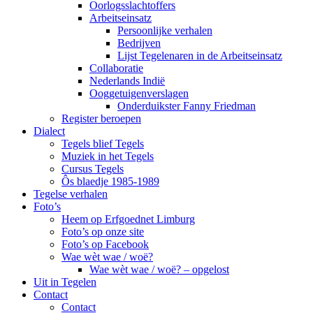
Oorlogsslachtoffers
Arbeitseinsatz
Persoonlijke verhalen
Bedrijven
Lijst Tegelenaren in de Arbeitseinsatz
Collaboratie
Nederlands Indië
Ooggetuigenverslagen
Onderduikster Fanny Friedman
Register beroepen
Dialect
Tegels blief Tegels
Muziek in het Tegels
Cursus Tegels
Ôs blaedje 1985-1989
Tegelse verhalen
Foto’s
Heem op Erfgoednet Limburg
Foto’s op onze site
Foto’s op Facebook
Wae wèt wae / woë?
Wae wèt wae / woë? – opgelost
Uit in Tegelen
Contact
Contact