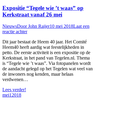
Expositie “Tegele wie ’t waas” op
Kerkstraat vanaf 26 mei
Nieuws
Door
John Raijer
10 mei 2018
Laat een
reactie achter
Dit jaar bestaat de Heem 40 jaar. Het Comité
Heem40 heeft aardig wat feestelijkheden in
petto. De eerste activiteit is een expositie op de
Kerkstraat, in het pand van Tegelen.nl. Thema
is “Tegele wie ’t waas”. Via fotopanelen wordt
de aandacht gelegd op het Tegelen wat veel van
de inwoners nog kenden, maar helaas
verdwenen…
Lees verder!
mei
1
2018