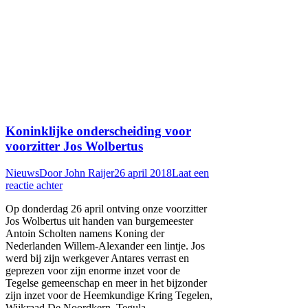
Koninklijke onderscheiding voor
voorzitter Jos Wolbertus
Nieuws
Door
John Raijer
26 april 2018
Laat een
reactie achter
Op donderdag 26 april ontving onze voorzitter
Jos Wolbertus uit handen van burgemeester
Antoin Scholten namens Koning der
Nederlanden Willem-Alexander een lintje. Jos
werd bij zijn werkgever Antares verrast en
geprezen voor zijn enorme inzet voor de
Tegelse gemeenschap en meer in het bijzonder
zijn inzet voor de Heemkundige Kring Tegelen,
Wijkraad De Noordkern, Tegula…