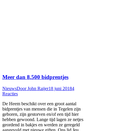
Meer dan 8.500 bidprentjes
Nieuws
Door
John Raijer
18 juni 2018
4
Reacties
De Heem beschikt over een groot aantal
bidprentjes van mensen die in Tegelen zijn
geboren, zijn gestorven en/of een tijd hier
hebben gewoond. Lange tijd lagen ze netjes
geordend in bakjes en werden ze geregeld
aangevuld met nieuwe giften. Ons lid Jeu