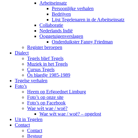
Arbeitseinsatz
Persoonlijke verhalen
Bedrijven
Lijst Tegelenaren in de Arbeitseinsatz
Collaboratie
Nederlands Indië
Ooggetuigenverslagen
Onderduikster Fanny Friedman
Register beroepen
Dialect
Tegels blief Tegels
Muziek in het Tegels
Cursus Tegels
Ôs blaedje 1985-1989
Tegelse verhalen
Foto’s
Heem op Erfgoednet Limburg
Foto’s op onze site
Foto’s op Facebook
Wae wèt wae / woë?
Wae wèt wae / woë? – opgelost
Uit in Tegelen
Contact
Contact
Bestuur